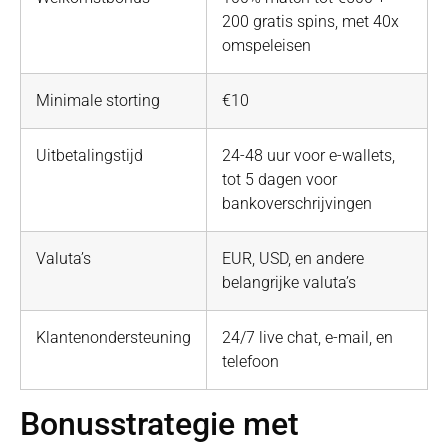
200 gratis spins, met 40x
omspeleisen
Minimale storting
€10
Uitbetalingstijd
24-48 uur voor e-wallets,
tot 5 dagen voor
bankoverschrijvingen
Valuta’s
EUR, USD, en andere
belangrijke valuta’s
Klantenondersteuning
24/7 live chat, e-mail, en
telefoon
Bonusstrategie met