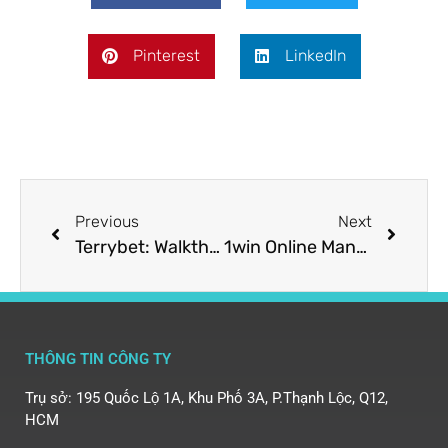
Pinterest
LinkedIn
Previous
Next
Terrybet: Walkthrough Tecnico per Login, Casinò e Scommesse con Strategia
1win Online Manuál: Odemknutí Aplikace a Casino Strategií – Hluboká Analýza
THÔNG TIN CÔNG TY
Trụ sở: 195 Quốc Lộ 1A, Khu Phố 3A, P.Thạnh Lộc, Q12,
HCM