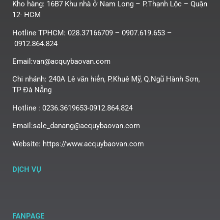
Kho hàng: 16B7 Khu nhà ở Nam Long – P.Thạnh Lộc – Quận
12- HCM
Hotline TPHCM: 028.37166709 – 0907.619.653 –
0912.864.824
Email:van@acquybaovan.com
Chi nhánh: 240A Lê văn hiến, P.Khuê Mỹ, Q.Ngũ Hành Sơn,
TP Đà Nẵng
Hotline : 0236.3619653-0912.864.824
Email:sale_danang@acquybaovan.com
Website: https://www.acquybaovan.com
DỊCH VỤ
FANPAGE