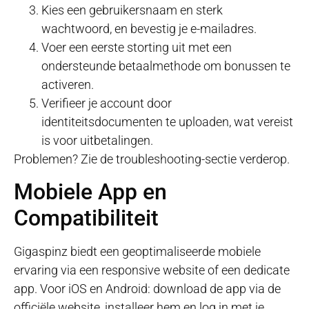
Kies een gebruikersnaam en sterk
wachtwoord, en bevestig je e-mailadres.
Voer een eerste storting uit met een
ondersteunde betaalmethode om bonussen te
activeren.
Verifieer je account door
identiteitsdocumenten te uploaden, wat vereist
is voor uitbetalingen.
Problemen? Zie de troubleshooting-sectie verderop.
Mobiele App en
Compatibiliteit
Gigaspinz biedt een geoptimaliseerde mobiele
ervaring via een responsive website of een dedicate
app. Voor iOS en Android: download de app via de
officiële website, installeer hem en log in met je