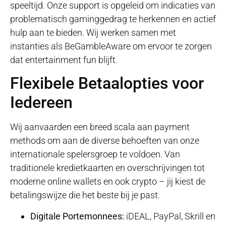
speeltijd. Onze support is opgeleid om indicaties van
problematisch gaminggedrag te herkennen en actief
hulp aan te bieden. Wij werken samen met
instanties als BeGambleAware om ervoor te zorgen
dat entertainment fun blijft.
Flexibele Betaalopties voor
Iedereen
Wij aanvaarden een breed scala aan payment
methods om aan de diverse behoeften van onze
internationale spelersgroep te voldoen. Van
traditionele kredietkaarten en overschrijvingen tot
moderne online wallets en ook crypto – jij kiest de
betalingswijze die het beste bij je past.
Digitale Portemonnees:
iDEAL, PayPal, Skrill en