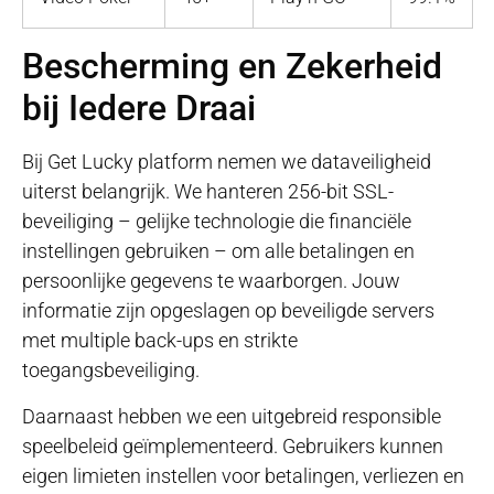
Bescherming en Zekerheid
bij Iedere Draai
Bij Get Lucky platform nemen we dataveiligheid
uiterst belangrijk. We hanteren 256-bit SSL-
beveiliging – gelijke technologie die financiële
instellingen gebruiken – om alle betalingen en
persoonlijke gegevens te waarborgen. Jouw
informatie zijn opgeslagen op beveiligde servers
met multiple back-ups en strikte
toegangsbeveiliging.
Daarnaast hebben we een uitgebreid responsible
speelbeleid geïmplementeerd. Gebruikers kunnen
eigen limieten instellen voor betalingen, verliezen en