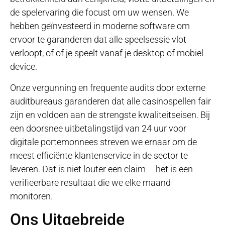
de spelervaring die focust om uw wensen. We
hebben geïnvesteerd in moderne software om
ervoor te garanderen dat alle speelsessie vlot
verloopt, of of je speelt vanaf je desktop of mobiel
device.
Onze vergunning en frequente audits door externe
auditbureaus garanderen dat alle casinospellen fair
zijn en voldoen aan de strengste kwaliteitseisen. Bij
een doorsnee uitbetalingstijd van 24 uur voor
digitale portemonnees streven we ernaar om de
meest efficiënte klantenservice in de sector te
leveren. Dat is niet louter een claim – het is een
verifieerbare resultaat die we elke maand
monitoren.
Ons Uitgebreide