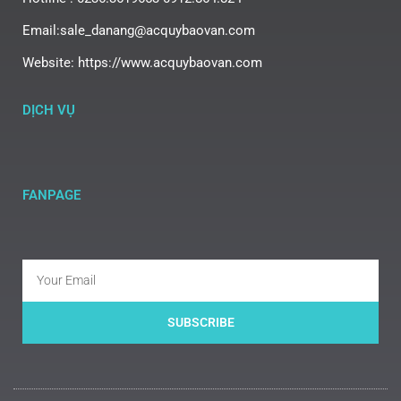
Email:sale_danang@acquybaovan.com
Website: https://www.acquybaovan.com
DỊCH VỤ
FANPAGE
SUBSCRIBE