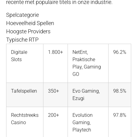
recente met populaire titels in onze industrie.
Spelcategorie
Hoeveelheid Spellen
Hoogste Providers
Typische RTP
Digitale
1.800+
NetEnt,
96.2%
Slots
Praktische
Play, Gaming
GO
Tafelspellen
350+
Evo Gaming,
98.5%
Ezugi
Rechtstreeks
200+
Evolution
97.8%
Casino
Gaming,
Playtech