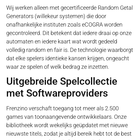
Wij werken alleen met gecertificeerde Random Getal
Generators (willekeur systemen) die door
onafhankelijke instituten zoals eCOGRA worden
gecontroleerd. Dit betekent dat iedere draai op onze
automaten en iedere kaart wat wordt gedeeld
volledig random en fair is. De technologie waarborgt
dat elke spelers identieke kansen krijgen, ongeacht
waar ze spelen of welk bedrag ze inzetten.
Uitgebreide Spelcollectie
met Softwareproviders
Frenzino verschaft toegang tot meer als 2.500
games van toonaangevende ontwikkelaars. Onze
bibliotheek wordt wekelijks geüpdatet met nieuwe
nieuwste titels, zodat je altijd bereik hebt tot de best