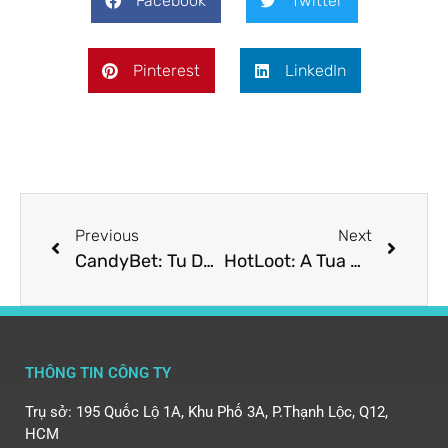
Facebook
Twitter
Pinterest
LinkedIn
Previous
Next
CandyBet: Tu Destino de Ocio Exclusivo en Internet
HotLoot: A Tua Plataforma de Lazer Online de Excelência
THÔNG TIN CÔNG TY
Trụ sở: 195 Quốc Lộ 1A, Khu Phố 3A, P.Thạnh Lộc, Q12,
HCM