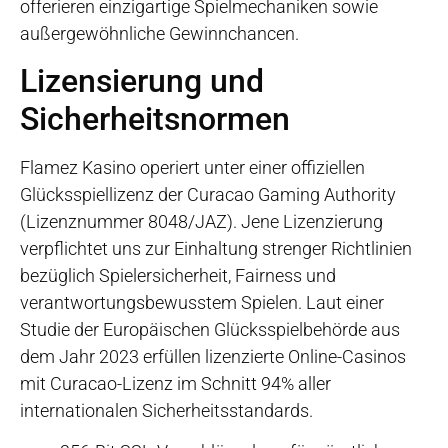
offerieren einzigartige Spielmechaniken sowie
außergewöhnliche Gewinnchancen.
Lizensierung und
Sicherheitsnormen
Flamez Kasino operiert unter einer offiziellen
Glücksspiellizenz der Curacao Gaming Authority
(Lizenznummer 8048/JAZ). Jene Lizenzierung
verpflichtet uns zur Einhaltung strenger Richtlinien
bezüglich Spielersicherheit, Fairness und
verantwortungsbewusstem Spielen. Laut einer
Studie der Europäischen Glücksspielbehörde aus
dem Jahr 2023 erfüllen lizenzierte Online-Casinos
mit Curacao-Lizenz im Schnitt 94% aller
internationalen Sicherheitsstandards.