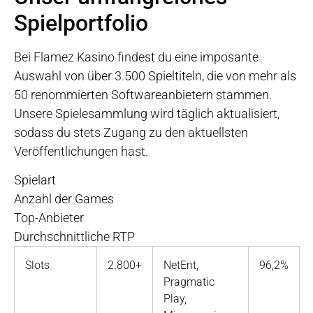
Spielportfolio
Bei Flamez Kasino findest du eine imposante
Auswahl von über 3.500 Spieltiteln, die von mehr als
50 renommierten Softwareanbietern stammen.
Unsere Spielesammlung wird täglich aktualisiert,
sodass du stets Zugang zu den aktuellsten
Veröffentlichungen hast.
Spielart
Anzahl der Games
Top-Anbieter
Durchschnittliche RTP
Slots
2.800+
NetEnt,
96,2%
Pragmatic
Play,