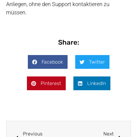
Anliegen, ohne den Support kontaktieren zu
müssen.
Share:
Facebook
Twitter
Pinterest
LinkedIn
Previous
Next