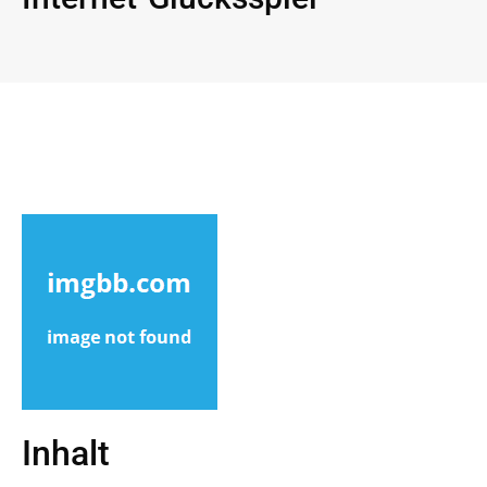
Inhalt