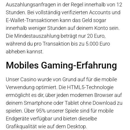
Auszahlungsanfragen in der Regel innerhalb von 12
Stunden. Bei vollständig verifizierten Accounts und
E-Wallet-Transaktionen kann das Geld sogar
innerhalb weniger Stunden auf deinem Konto sein.
Die Mindestauszahlung beträgt nur 20 Euro,
während du pro Transaktion bis zu 5.000 Euro
abheben kannst.
Mobiles Gaming-Erfahrung
Unser Casino wurde von Grund auf für die mobile
Verwendung optimiert. Die HTML5-Technologie
ermöglicht es dir, über jeden modernen Browser auf
deinem Smartphone oder Tablet ohne Download zu
spielen. Über 95% unserer Spiele sind für mobile
Endgeräte verfügbar und bieten dieselbe
Grafikqualität wie auf dem Desktop.