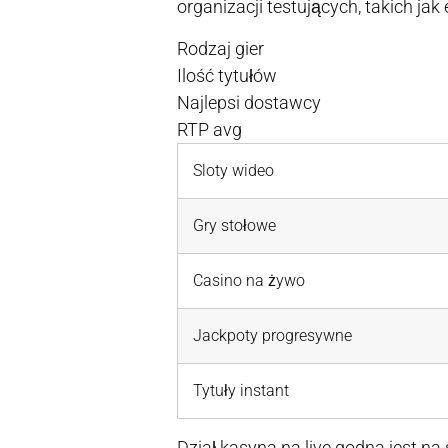
organizacji testujących, takich ja
Rodzaj gier
Ilość tytułów
Najlepsi dostawcy
RTP avg
Sloty wideo
Gry stołowe
Casino na żywo
Jackpoty progresywne
Tytuły instant
Dział kasyna na live godna jest n