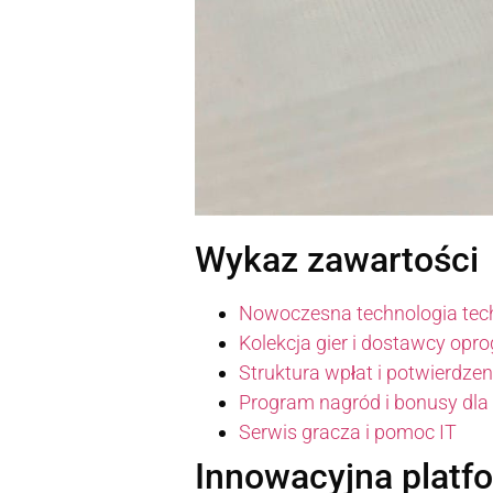
Wykaz zawartości
Nowoczesna technologia tech
Kolekcja gier i dostawcy op
Struktura wpłat i potwierdzen
Program nagród i bonusy dla
Serwis gracza i pomoc IT
Innowacyjna platfo