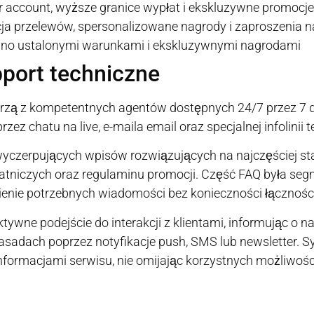
ccount, wyższe granice wypłat i ekskluzywne promocje
cja przelewów, spersonalizowane nagrody i zaproszenia 
obno ustalonymi warunkami i ekskluzywnymi nagrodami
pport techniczne
rzą z kompetentnych agentów dostępnych 24/7 przez 7 d
ez chatu na live, e-maila email oraz specjalnej infolinii t
wyczerpujących wpisów rozwiązujących na najczęściej st
atniczych oraz regulaminu promocji. Część FAQ była seg
ienie potrzebnych wiadomości bez konieczności łączności
ktywne podejście do interakcji z klientami, informując o
asadach poprzez notyfikacje push, SMS lub newsletter. 
informacjami serwisu, nie omijając korzystnych możliwoś