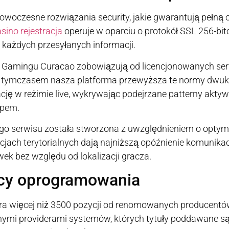
woczesne rozwiązania security, jakie gwarantują pełną
asino rejestracja
operuje w oparciu o protokół SSL 256-bit
ję każdych przesyłanych informacji.
u Gamingu Curacao zobowiązują od licencjonowanych ser
 tymczasem nasza platforma przewyższa te normy dwukr
ę w reżimie live, wykrywając podejrzane patterny aktywn
ępem.
go serwisu została stworzona z uwzględnieniem o optym
acjach terytorialnych dają najniższą opóźnienie komunika
k bez względu od lokalizacji gracza.
awcy oprogramowania
era więcej niż 3500 pozycji od renomowanych producentó
nymi providerami systemów, których tytuły poddawane są