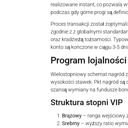
realizowane instant, co pozwala 
podczas gdy górne progi są defini
Proces transakcji został zoptyma
zgodnie z z globalnymi standardam
oraz kradzieżą tożsamości. Typowy 
konto są kończone w ciągu 3-5 dni
Program lojalności 
Wielostopniowy schemat nagród zo
wysokości stawek. Pkt nagród są 
szansą wymiany na fundusze bonus
Struktura stopni VIP
Brązowy
– ranga wejściowy z
Srebrny
– wyższy ratio wymi