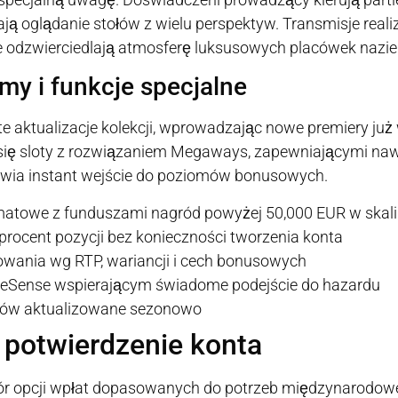
 oglądanie stołów z wielu perspektyw. Transmisje reali
 odzwierciedlają atmosferę luksusowych placówek nazi
y i funkcje specjalne
ste aktualizacje kolekcji, wprowadzając nowe premiery j
się sloty z rozwiązaniem Megaways, zapewniającymi nawe
liwia instant wejście do poziomów bonusowych.
towe z funduszami nagród powyżej 50,000 EUR w skali
rocent pozycji bez konieczności tworzenia konta
owania wg RTP, wariancji i cech bonusowych
meSense wspierającym świadome podejście do hazardu
tów aktualizowane sezonowo
 potwierdzenie konta
ór opcji wpłat dopasowanych do potrzeb międzynarodowe