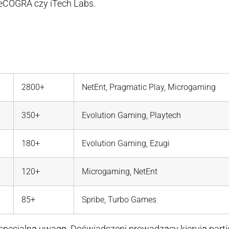
k eCOGRA czy iTech Labs.
2800+
NetEnt, Pragmatic Play, Microgaming
350+
Evolution Gaming, Playtech
180+
Evolution Gaming, Ezugi
120+
Microgaming, NetEnt
85+
Spribe, Turbo Games
a specjalną uwagę. Doświadczeni prowadzący kierują partie