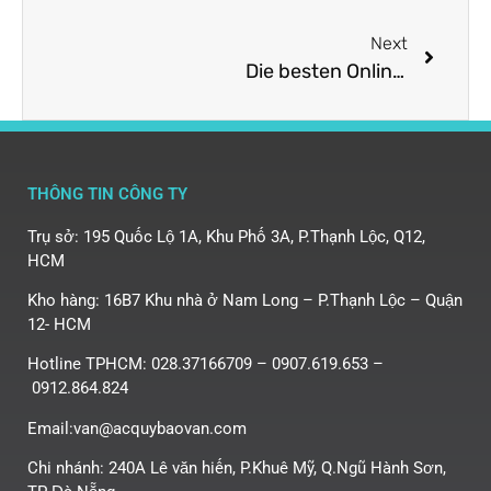
Next
Die besten Online Casinos mit PayPal 2026
THÔNG TIN CÔNG TY
Trụ sở: 195 Quốc Lộ 1A, Khu Phố 3A, P.Thạnh Lộc, Q12,
HCM
Kho hàng: 16B7 Khu nhà ở Nam Long – P.Thạnh Lộc – Quận
12- HCM
Hotline TPHCM: 028.37166709 – 0907.619.653 –
0912.864.824
Email:van@acquybaovan.com
Chi nhánh: 240A Lê văn hiến, P.Khuê Mỹ, Q.Ngũ Hành Sơn,