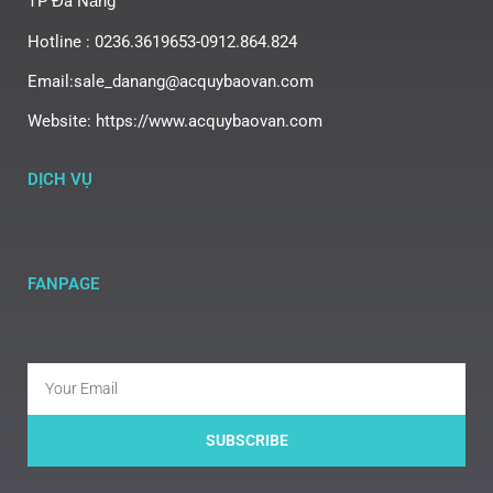
TP Đà Nẵng
Hotline : 0236.3619653-0912.864.824
Email:sale_danang@acquybaovan.com
Website: https://www.acquybaovan.com
DỊCH VỤ
FANPAGE
SUBSCRIBE