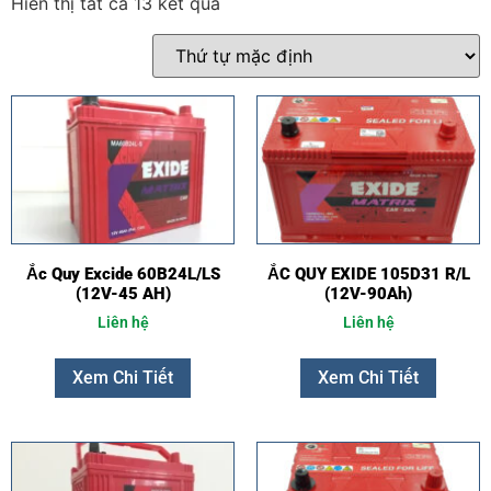
Hiển thị tất cả 13 kết quả
Ắc Quy Excide 60B24L/LS
ẮC QUY EXIDE 105D31 R/L
(12V-45 AH)
(12V-90Ah)
Liên hệ
Liên hệ
Xem Chi Tiết
Xem Chi Tiết