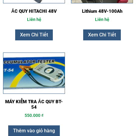
ẮC QUY HITACHI 48V
Lithium 48V-100Ah
Liên hệ
Liên hệ
Xem Chi Tiết
Xem Chi Tiết
MÁY KIỂM TRA ẮC QUY BT-
54
550.000
₫
Thêm vào giỏ hàng