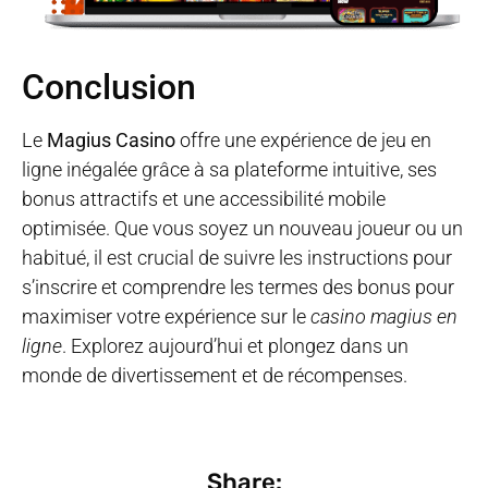
Conclusion
Le
Magius Casino
offre une expérience de jeu en
ligne inégalée grâce à sa plateforme intuitive, ses
bonus attractifs et une accessibilité mobile
optimisée. Que vous soyez un nouveau joueur ou un
habitué, il est crucial de suivre les instructions pour
s’inscrire et comprendre les termes des bonus pour
maximiser votre expérience sur le
casino magius en
ligne
. Explorez aujourd’hui et plongez dans un
monde de divertissement et de récompenses.
Share: