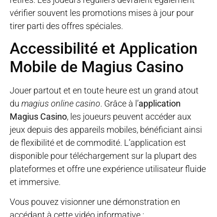
vérifier souvent les promotions mises à jour pour
tirer parti des offres spéciales.
Accessibilité et Application
Mobile de Magius Casino
Jouer partout et en toute heure est un grand atout
du
magius online casino
. Grâce à l’
application
Magius Casino
, les joueurs peuvent accéder aux
jeux depuis des appareils mobiles, bénéficiant ainsi
de flexibilité et de commodité. L’application est
disponible pour téléchargement sur la plupart des
plateformes et offre une expérience utilisateur fluide
et immersive.
Vous pouvez visionner une démonstration en
accédant à cette vidéo informative :