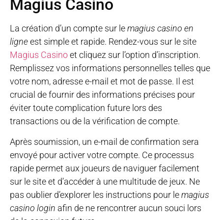
Magius Casino
La création d’un compte sur le
magius casino en
ligne
est simple et rapide. Rendez-vous sur le site
Magius Casino
et cliquez sur l’option d’inscription.
Remplissez vos informations personnelles telles que
votre nom, adresse e-mail et mot de passe. Il est
crucial de fournir des informations précises pour
éviter toute complication future lors des
transactions ou de la vérification de compte.
Après soumission, un e-mail de confirmation sera
envoyé pour activer votre compte. Ce processus
rapide permet aux joueurs de naviguer facilement
sur le site et d’accéder à une multitude de jeux. Ne
pas oublier d’explorer les instructions pour le
magius
casino login
afin de ne rencontrer aucun souci lors