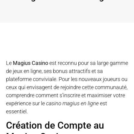
Le
Magius Casino
est reconnu pour sa large gamme
de jeux en ligne, ses bonus attractifs et sa
plateforme conviviale. Pour les nouveaux joueurs ou
ceux qui envisagent de rejoindre cette communauté,
comprendre comment s’inscrire et maximiser votre
expérience sur le
casino magius en ligne
est
essentiel.
Création de Compte au