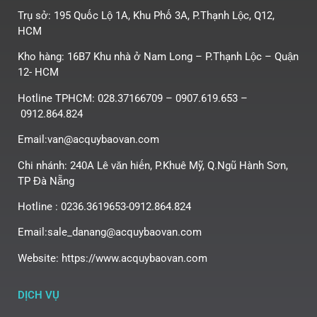
Trụ sở: 195 Quốc Lộ 1A, Khu Phố 3A, P.Thạnh Lộc, Q12,
HCM
Kho hàng: 16B7 Khu nhà ở Nam Long – P.Thạnh Lộc – Quận
12- HCM
Hotline TPHCM: 028.37166709 – 0907.619.653 –
0912.864.824
Email:van@acquybaovan.com
Chi nhánh: 240A Lê văn hiến, P.Khuê Mỹ, Q.Ngũ Hành Sơn,
TP Đà Nẵng
Hotline : 0236.3619653-0912.864.824
Email:sale_danang@acquybaovan.com
Website: https://www.acquybaovan.com
DỊCH VỤ