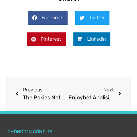
Facebook
Twitter
Pinterest
LinkedIn
Previous
Next
The Pokies Net Casino Login Deep Dive: Registration and Bonus Handbook
Enjoybet Analisi: Navigare Bonus, Scommesse e Login – Guida Ufficiale
THÔNG TIN CÔNG TY