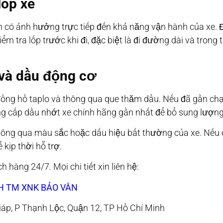
lốp xe
 có ảnh hưởng trực tiếp đến khả năng vận hành của xe. 
ểm tra lốp trước khi đi, đặc biệt là đi đường dài và trong 
u và dầu động cơ
đồng hồ taplo và thông qua que thăm dầu. Nếu đã gần ch
g cấp dầu nhớt xe chính hãng gần nhất để bổ sung lượng
hông qua màu sắc hoặc dấu hiệu bất thường của xe. Nếu 
kịp thời hỗ trợ.
 hàng 24/7. Mọi chi tiết xin liên hệ:
H TM XNK BẢO VÂN
áp, P Thạnh Lộc, Quận 12, TP Hồ Chí Minh