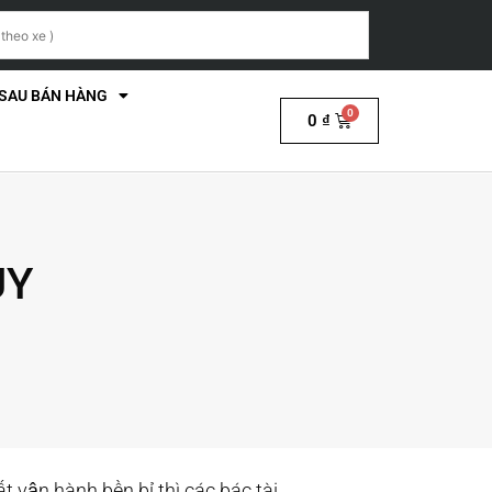
 SAU BÁN HÀNG
0
₫
UY
 vận hành bền bỉ thì các bác tài