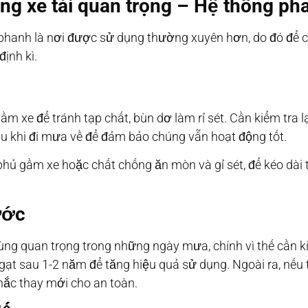
g xe tải quan trọng – Hệ thống ph
ng phanh là nơi được sử dụng thường xuyên hơn, do đó để
định kì.
m xe để tránh tạp chất, bùn dơ làm rỉ sét. Cần kiểm tra l
u khi đi mưa về để đảm bảo chúng vẫn hoạt động tốt.
hủ gầm xe hoặc chất chống ăn mòn và gỉ sét, để kéo dài t
ước
ng quan trọng trong những ngày mưa, chính vì thế cần ki
ạt sau 1-2 năm để tăng hiệu quả sử dụng. Ngoài ra, nếu
nhắc thay mới cho an toàn.