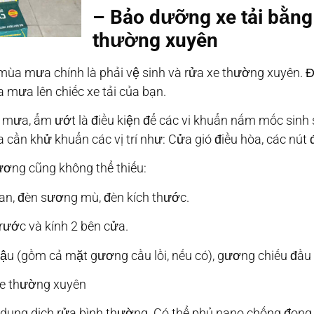
– Bảo dưỡng xe tải bằng
thường xuyên
ùa mưa chính là phải vệ sinh và rửa xe thường xuyên. Đặ
a mưa lên chiếc xe tải của bạn.
i mưa, ẩm ướt là điều kiện để các vi khuẩn nấm mốc sinh sô
 cần khử khuẩn các vị trí như: Cửa gió điều hòa, các nút 
gương cũng không thể thiếu:
han, đèn sương mù, đèn kích thước.
trước và kính 2 bên cửa.
u (gồm cả mặt gương cầu lồi, nếu có), gương chiếu đầu 
xe thường xuyên
 dung dịch rửa bình thường. Có thể phủ nano chống đọng