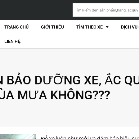
TRANG CHỦ
GIỚI THIỆU
TÌM THEO XE
DỊCH VỤ
LIÊN HỆ
N BẢO DƯỠNG XE, ẮC Q
ÙA MƯA KHÔNG???
Để xe luôn như mới và đảm bảo hiệu suất