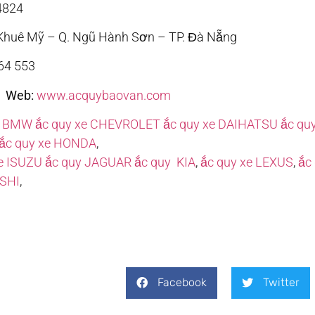
4824
.Khuê Mỹ – Q. Ngũ Hành Sơn – TP. Đà Nẵng
64 553
m
Web:
www.acquybaovan.com
e BMW
ắc quy xe CHEVROLET
ắc quy xe DAIHATSU
ắc qu
ắc quy xe HONDA
,
e ISUZU
ắc quy JAGUAR
ắc quy KIA
,
ắc quy xe LEXUS
,
ắc
SHI
,
Facebook
Twitter