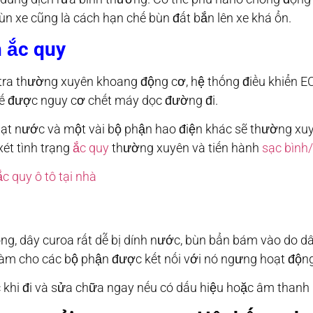
 xe cũng là cách hạn chế bùn đất bắn lên xe khá ổn.
h ắc quy
ra thường xuyên khoang động cơ, hệ thống điều khiển EC
hế được nguy cơ chết máy dọc đường đi.
n gạt nước và một vài bộ phận hao điện khác sẽ thường x
 xét tình trạng
ắc quy
thường xuyên và tiến hành
sạc bình
ông, dây curoa rất dễ bị dính nước, bùn bẩn bám vào do dây
y làm cho các bộ phận được kết nối với nó ngưng hoạt độn
c khi đi và sửa chữa ngay nếu có dấu hiệu hoặc âm thanh l