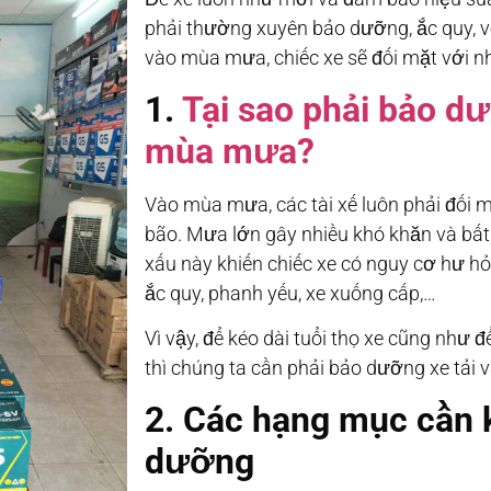
phải thường xuyên bảo dưỡng, ắc quy, v
vào mùa mưa, chiếc xe sẽ đối mặt với n
1.
Tại sao phải bảo d
mùa mưa?
Vào mùa mưa, các tài xế luôn phải đối mặ
bão. Mưa lớn gây nhiều khó khăn và bất 
xấu này khiến chiếc xe có nguy cơ hư h
ắc quy, phanh yếu, xe xuống cấp,…
Vì vậy, để kéo dài tuổi thọ xe cũng như 
thì chúng ta cần phải bảo dưỡng xe tải
2. Các hạng mục cần 
dưỡng