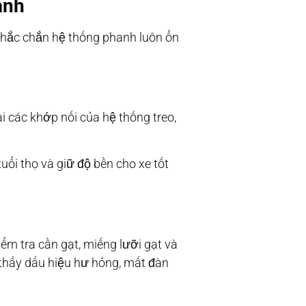
anh
 chắc chắn hệ thống phanh luôn ổn
ại các khớp nối của hệ thống treo,
uổi thọ và giữ độ bền cho xe tốt
ểm tra cần gạt, miếng lưỡi gạt và
 thấy dấu hiệu hư hỏng, mất đàn