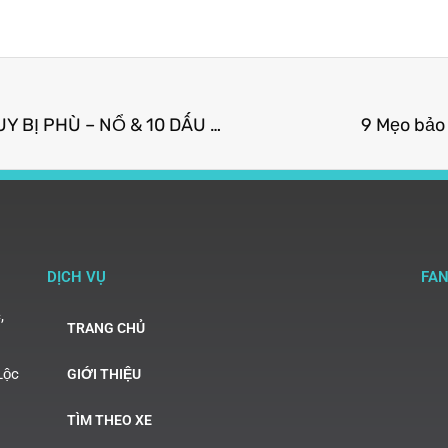
NGUYÊN NHÂN BÌNH ẮC QUY BỊ PHÙ – NỔ & 10 DẤU HIỆU ẮC QUY CẦN ĐƯỢC KIỂM TRA VÀ CHĂM SÓC
9 Mẹo bảo
DỊCH VỤ
FA
,
TRANG CHỦ
Lộc
GIỚI THIỆU
TÌM THEO XE