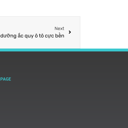
Next
 dưỡng ắc quy ô tô cực bền
NPAGE