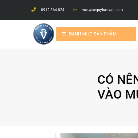
0912.864.824
van@acquybaovan.com
DANH MỤC SẢN PHẨM
CÓ NÊ
VÀO M