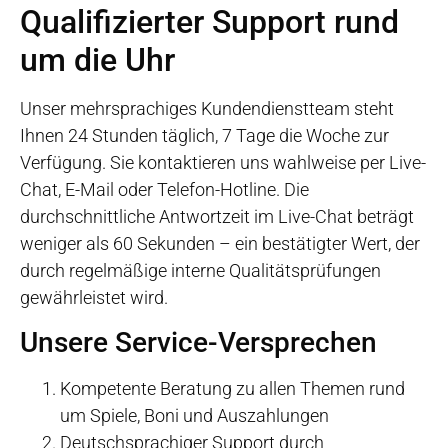
Qualifizierter Support rund
um die Uhr
Unser mehrsprachiges Kundendienstteam steht
Ihnen 24 Stunden täglich, 7 Tage die Woche zur
Verfügung. Sie kontaktieren uns wahlweise per Live-
Chat, E-Mail oder Telefon-Hotline. Die
durchschnittliche Antwortzeit im Live-Chat beträgt
weniger als 60 Sekunden – ein bestätigter Wert, der
durch regelmäßige interne Qualitätsprüfungen
gewährleistet wird.
Unsere Service-Versprechen
Kompetente Beratung zu allen Themen rund
um Spiele, Boni und Auszahlungen
Deutschsprachiger Support durch