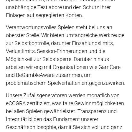
unabhängige Testlabore und den Schutz Ihrer
Einlagen auf segregierten Konten.
Verantwortungsvolles Spielen steht bei uns an
oberster Stelle. Wir bieten umfangreiche Werkzeuge
zur Selbstkontrolle, darunter Einzahlungslimits,
Verlustlimits, Session-Erinnerungen und die
Möglichkeit zur Selbstsperre. Darüber hinaus
arbeiten wir eng mit Organisationen wie GamCare
und BeGambleAware zusammen, um
problematischem Spielverhalten entgegenzuwirken.
Unsere Zufallsgeneratoren werden monatlich von
eCOGRA zertifiziert, was faire Gewinnmöglichkeiten
bei allen Spielen gewährleistet. Transparenz und
Integrität bilden das Fundament unserer
Geschäftsphilosophie, damit Sie sich voll und ganz