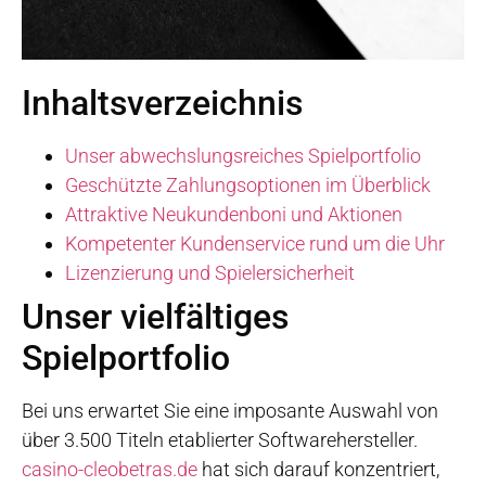
Inhaltsverzeichnis
Unser abwechslungsreiches Spielportfolio
Geschützte Zahlungsoptionen im Überblick
Attraktive Neukundenboni und Aktionen
Kompetenter Kundenservice rund um die Uhr
Lizenzierung und Spielersicherheit
Unser vielfältiges
Spielportfolio
Bei uns erwartet Sie eine imposante Auswahl von
über 3.500 Titeln etablierter Softwarehersteller.
casino-cleobetras.de
hat sich darauf konzentriert,