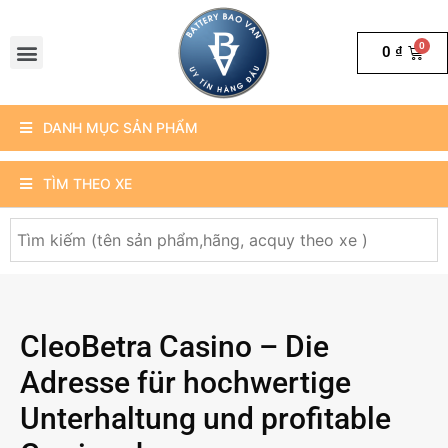
0
₫
DANH MỤC SẢN PHẨM
TÌM THEO XE
CleoBetra Casino – Die
Adresse für hochwertige
Unterhaltung und profitable