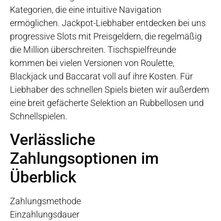
Kategorien, die eine intuitive Navigation
ermöglichen. Jackpot-Liebhaber entdecken bei uns
progressive Slots mit Preisgeldern, die regelmäßig
die Million überschreiten. Tischspielfreunde
kommen bei vielen Versionen von Roulette,
Blackjack und Baccarat voll auf ihre Kosten. Für
Liebhaber des schnellen Spiels bieten wir außerdem
eine breit gefächerte Selektion an Rubbellosen und
Schnellspielen.
Verlässliche
Zahlungsoptionen im
Überblick
Zahlungsmethode
Einzahlungsdauer