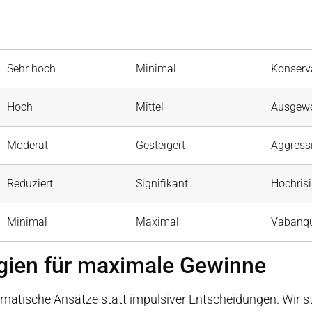
Sehr hoch
Minimal
Konserva
Hoch
Mittel
Ausgewo
Moderat
Gesteigert
Aggress
Reduziert
Signifikant
Hochrisi
Minimal
Maximal
Vabanq
egien für maximale Gewinne
ematische Ansätze statt impulsiver Entscheidungen. Wir s