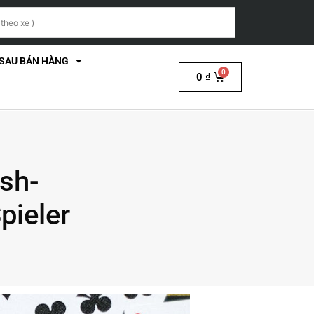
 SAU BÁN HÀNG
0
₫
ash-
pieler