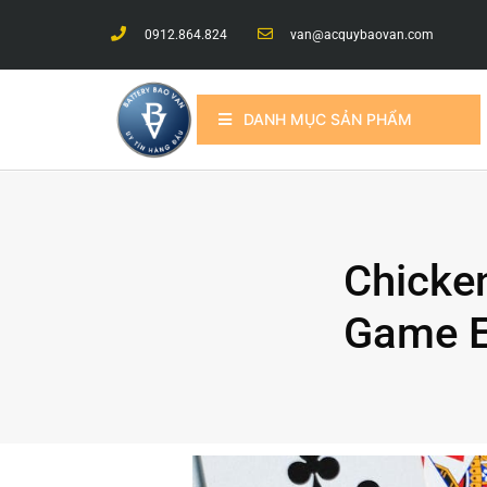
0912.864.824
van@acquybaovan.com
DANH MỤC SẢN PHẨM
Chicken
Game E