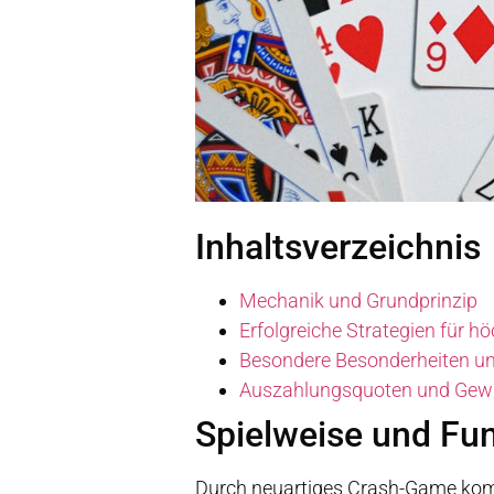
Inhaltsverzeichnis
Mechanik und Grundprinzip
Erfolgreiche Strategien für 
Besondere Besonderheiten un
Auszahlungsquoten und Gew
Spielweise und F
Durch neuartiges Crash-Game komb