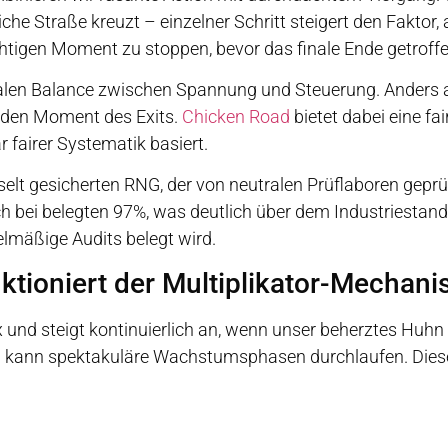
he Straße kreuzt – einzelner Schritt steigert den Faktor, 
htigen Moment zu stoppen, bevor das finale Ende getroffen
idealen Balance zwischen Spannung und Steuerung. Anders 
r den Moment des Exits.
Chicken Road
bietet dabei eine fa
r fairer Systematik basiert.
sselt gesicherten RNG, der von neutralen Prüflaboren geprü
ch bei belegten 97%, was deutlich über dem Industriestand
gelmäßige Audits belegt wird.
ktioniert der Multiplikator-Mechan
 und steigt kontinuierlich an, wenn unser beherztes Huhn
und kann spektakuläre Wachstumsphasen durchlaufen. Dies