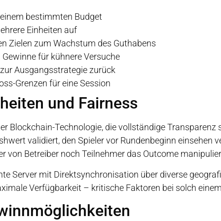
it einem bestimmten Budget
mehrere Einheiten auf
ven Zielen zum Wachstum des Guthabens
h Gewinne für kühnere Versuche
 zur Ausgangsstrategie zurück
Loss-Grenzen für eine Session
heiten und Fairness
er Blockchain-Technologie, die vollständige Transparenz si
hwert validiert, den Spieler vor Rundenbeginn einsehen v
einer von Betreiber noch Teilnehmer das Outcome manipuli
ante Server mit Direktsynchronisation über diverse geogra
ximale Verfügbarkeit – kritische Faktoren bei solch einem
winnmöglichkeiten