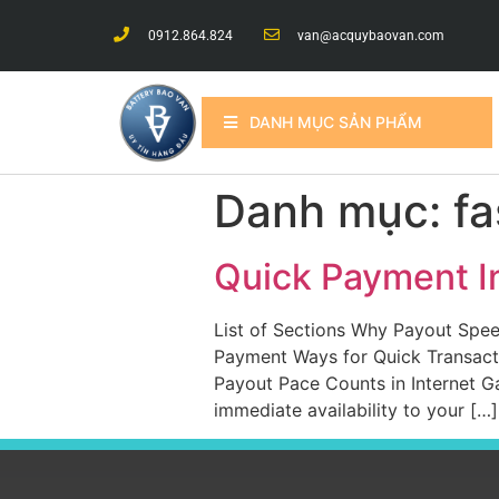
0912.864.824
van@acquybaovan.com
DANH MỤC SẢN PHẨM
Danh mục:
fa
Quick Payment In
List of Sections Why Payout Spee
Payment Ways for Quick Transact
Payout Pace Counts in Internet G
immediate availability to your […]