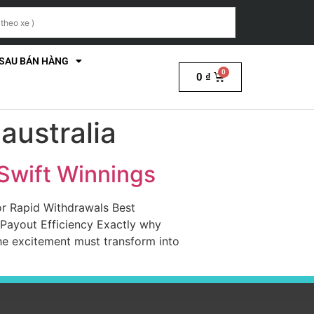
 SAU BÁN HÀNG
0
₫
australia
 Swift Winnings
or Rapid Withdrawals Best
Payout Efficiency Exactly why
he excitement must transform into