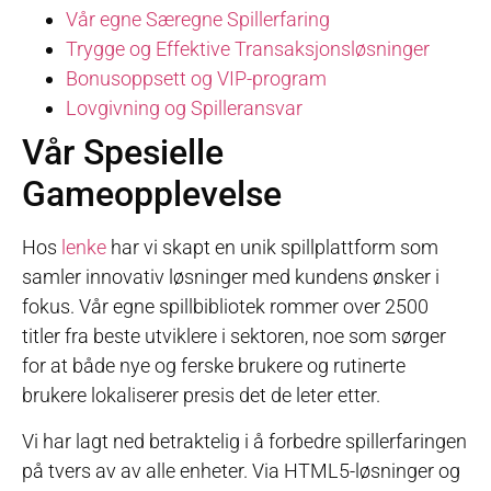
Vår egne Særegne Spillerfaring
Trygge og Effektive Transaksjonsløsninger
Bonusoppsett og VIP-program
Lovgivning og Spilleransvar
Vår Spesielle
Gameopplevelse
Hos
lenke
har vi skapt en unik spillplattform som
samler innovativ løsninger med kundens ønsker i
fokus. Vår egne spillbibliotek rommer over 2500
titler fra beste utviklere i sektoren, noe som sørger
for at både nye og ferske brukere og rutinerte
brukere lokaliserer presis det de leter etter.
Vi har lagt ned betraktelig i å forbedre spillerfaringen
på tvers av av alle enheter. Via HTML5-løsninger og