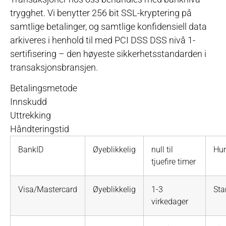
trygghet. Vi benytter 256 bit SSL-kryptering på
samtlige betalinger, og samtlige konfidensiell data
arkiveres i henhold til med PCI DSS DSS nivå 1-
sertifisering – den høyeste sikkerhetsstandarden i
transaksjonsbransjen.
Betalingsmetode
Innskudd
Uttrekking
Håndteringstid
BankID
Øyeblikkelig
null til
Hur
tjuefire timer
Visa/Mastercard
Øyeblikkelig
1-3
Sta
virkedager