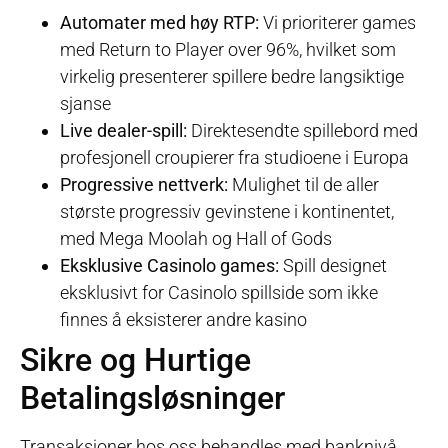
Automater med høy RTP:
Vi prioriterer games
med Return to Player over 96%, hvilket som
virkelig presenterer spillere bedre langsiktige
sjanse
Live dealer-spill:
Direktesendte spillebord med
profesjonell croupierer fra studioene i Europa
Progressive nettverk:
Mulighet til de aller
største progressiv gevinstene i kontinentet,
med Mega Moolah og Hall of Gods
Eksklusive Casinolo games:
Spill designet
eksklusivt for Casinolo spillside som ikke
finnes å eksisterer andre kasino
Sikre og Hurtige
Betalingsløsninger
Transaksjoner hos oss behandles med banknivå