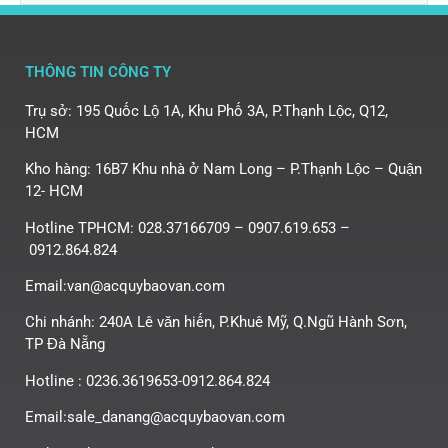
THÔNG TIN CÔNG TY
Trụ sở: 195 Quốc Lộ 1A, Khu Phố 3A, P.Thạnh Lộc, Q12,
HCM
Kho hàng: 16B7 Khu nhà ở Nam Long – P.Thạnh Lộc – Quận
12- HCM
Hotline TPHCM: 028.37166709 – 0907.619.653 –
0912.864.824
Email:van@acquybaovan.com
Chi nhánh: 240A Lê văn hiến, P.Khuê Mỹ, Q.Ngũ Hành Sơn,
TP Đà Nẵng
Hotline : 0236.3619653-0912.864.824
Email:sale_danang@acquybaovan.com