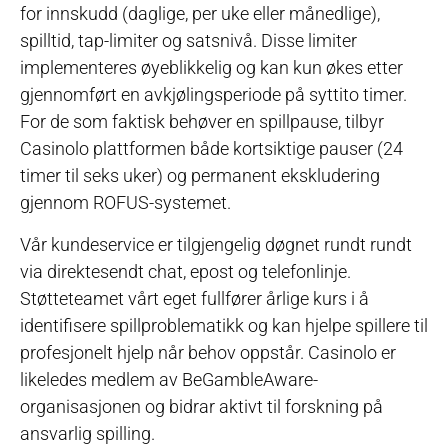
for innskudd (daglige, per uke eller månedlige),
spilltid, tap-limiter og satsnivå. Disse limiter
implementeres øyeblikkelig og kan kun økes etter
gjennomført en avkjølingsperiode på syttito timer.
For de som faktisk behøver en spillpause, tilbyr
Casinolo plattformen både kortsiktige pauser (24
timer til seks uker) og permanent ekskludering
gjennom ROFUS-systemet.
Vår kundeservice er tilgjengelig døgnet rundt rundt
via direktesendt chat, epost og telefonlinje.
Støtteteamet vårt eget fullfører årlige kurs i å
identifisere spillproblematikk og kan hjelpe spillere til
profesjonelt hjelp når behov oppstår. Casinolo er
likeledes medlem av BeGambleAware-
organisasjonen og bidrar aktivt til forskning på
ansvarlig spilling.