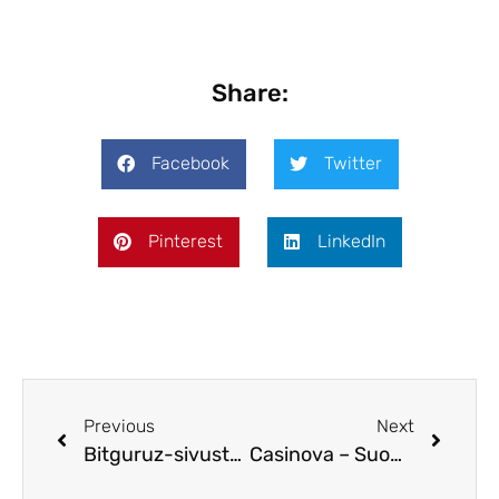
Share:
Facebook
Twitter
Pinterest
LinkedIn
Previous
Next
Bitguruz-sivusto – Osaamista ja Korkeatasoista palvelua Pelialalta
Casinova – Suomalaisten Pelaajien Luotettu Ratkaisu Verkkopelaamiseen