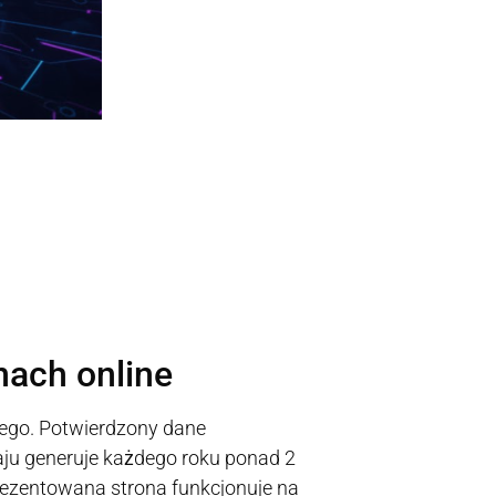
nach online
wego. Potwierdzony dane
raju generuje każdego roku ponad 2
Prezentowana strona funkcjonuje na