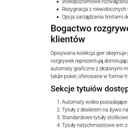
Wielopoziomowe rozwiązania
Rezygnacja z niewidocznych o
Opcja zarządzania limitami 
Bogactwo rozgryw
klientów
Opisywana kolekcja gier obejmuje 
rozgrywek reprezentują dominując
automaty graficzne z złożonymi me
także poker, oferowane w formie tr
Sekcje tytułów dostę
Automaty wideo posiadające
Tytuły z dealerem na żywo n
Standardowe tytuły stolikow
Tytuły natychmiastowe win z