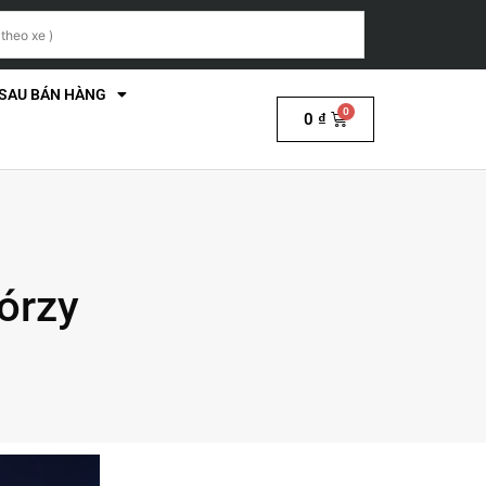
 SAU BÁN HÀNG
0
₫
órzy