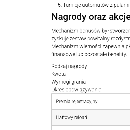
Turnieje automatów z pulami
Nagrody oraz akcje
Mechanizm bonusów był stworzony
zyskuje zestaw powitalny rozdys
Mechanizm wierności zapewnia pkt
finansowe lub pozostałe benefity.
Rodzaj nagrody
Kwota
Wymogi grania
Okres obowiązywania
Premia rejestracyjny
Haftowy reload