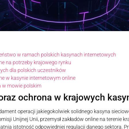
czeństwo w ramach polskich kasynach internetowych
e na potrzeby krajowego rynku
ych dla polskich uczestników
ne w kasynie internetowym online
a w mowie polskim
i oraz ochrona w krajowych kasy
dament operacji jakiegokolwiek solidnego kasyna siecio
isji Unijnej Unii, przemysł zakładów online na terenie k
datnia istotność odpowiedniej regulacji danego sektora. 