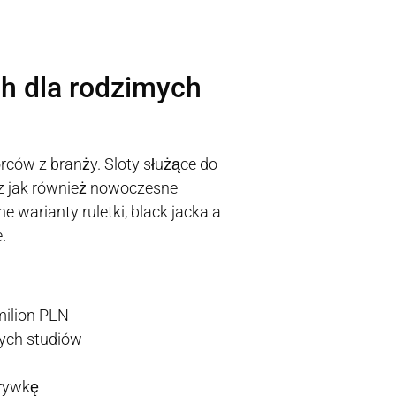
h dla rodzimych
rców z branży. Sloty służące do
az jak również nowoczesne
 warianty ruletki, black jacka a
.
milion PLN
nych studiów
grywkę