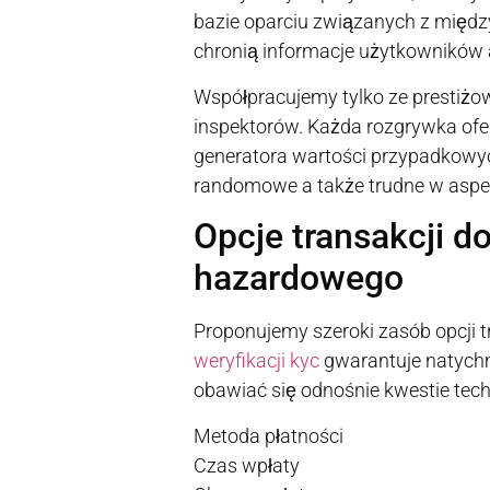
bazie oparciu związanych z międ
chronią informacje użytkowników a
Współpracujemy tylko ze prestiżo
inspektorów. Każda rozgrywka ofer
generatora wartości przypadkowych
randomowe a także trudne w aspek
Opcje transakcji 
hazardowego
Proponujemy szeroki zasób opcji 
weryfikacji kyc
gwarantuje natychm
obawiać się odnośnie kwestie tech
Metoda płatności
Czas wpłaty