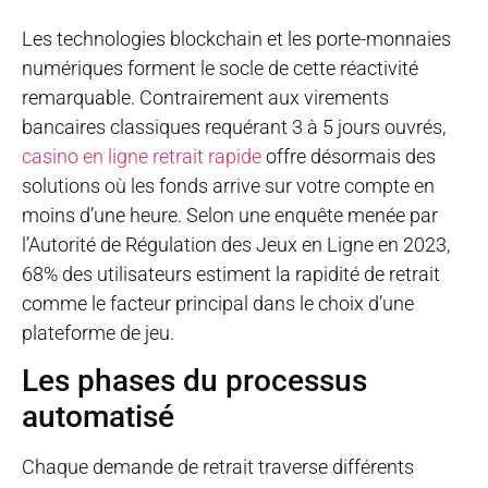
Les technologies blockchain et les porte-monnaies
numériques forment le socle de cette réactivité
remarquable. Contrairement aux virements
bancaires classiques requérant 3 à 5 jours ouvrés,
casino en ligne retrait rapide
offre désormais des
solutions où les fonds arrive sur votre compte en
moins d’une heure. Selon une enquête menée par
l’Autorité de Régulation des Jeux en Ligne en 2023,
68% des utilisateurs estiment la rapidité de retrait
comme le facteur principal dans le choix d’une
plateforme de jeu.
Les phases du processus
automatisé
Chaque demande de retrait traverse différents