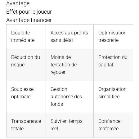
Avantage
Effet pour le joueur
Avantage financier
Liquidité
Accès aux profits
Optimisation
immédiate
sans délai
trésorerie
Réduction du
Moins de
Protection du
risque
tentation de
capital
rejouer
Souplesse
Gestion
Organisation
optimale
autonome des
simplifiée
fonds
Transparence
Suivi en temps
Confiance
totale
réel
renforcée