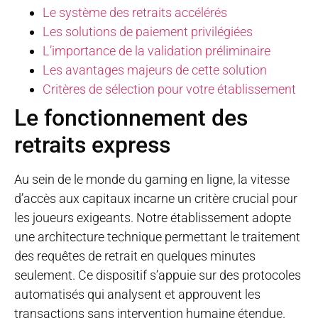
Le système des retraits accélérés
Les solutions de paiement privilégiées
L’importance de la validation préliminaire
Les avantages majeurs de cette solution
Critères de sélection pour votre établissement
Le fonctionnement des
retraits express
Au sein de le monde du gaming en ligne, la vitesse
d’accès aux capitaux incarne un critère crucial pour
les joueurs exigeants. Notre établissement adopte
une architecture technique permettant le traitement
des requêtes de retrait en quelques minutes
seulement. Ce dispositif s’appuie sur des protocoles
automatisés qui analysent et approuvent les
transactions sans intervention humaine étendue.