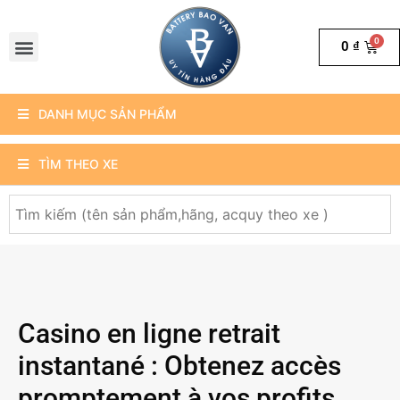
0
₫
DANH MỤC SẢN PHẨM
TÌM THEO XE
Casino en ligne retrait
instantané : Obtenez accès
promptement à vos profits