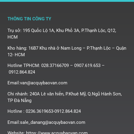
THÔNG TIN CÔNG TY
Trụ sở: 195 Quốc Lộ 1A, Khu Phố 3A, P.Thạnh Lộc, Q12,
HCM
Kho hàng: 16B7 Khu nhà ở Nam Long – P.Thạnh Lộc – Quận
12- HCM
Hotline TPHCM: 028.37166709 – 0907.619.653 –
0912.864.824
Email:van@acquybaovan.com
Chi nhánh: 240A Lê văn hiến, P.Khuê Mỹ, Q.Ngũ Hành Sơn,
TP Đà Nẵng
Hotline : 0236.3619653-0912.864.824
Email:sale_danang@acquybaovan.com
Website: https://www.acquybaovan.com