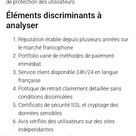
de protection des utilisateurs.
Éléments discriminants à
analyser
Réputation établie depuis plusieurs années sur
le marché francophone
Portfolio varié de méthodes de paiement
immédiat
Service client disponible 24h/24 en langue
française
Politique de retrait clairement détaillée sans
conditions dissimulées
Certificats de sécurité SSL et cryptage des
données sensibles
Avis vérifiés des utilisateurs sur des sites
indépendantes