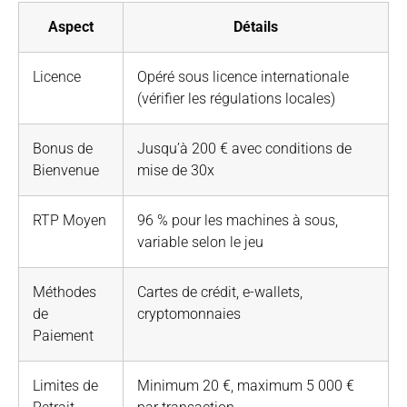
Aspect
Détails
Licence
Opéré sous licence internationale
(vérifier les régulations locales)
Bonus de
Jusqu’à 200 € avec conditions de
Bienvenue
mise de 30x
RTP Moyen
96 % pour les machines à sous,
variable selon le jeu
Méthodes
Cartes de crédit, e-wallets,
de
cryptomonnaies
Paiement
Limites de
Minimum 20 €, maximum 5 000 €