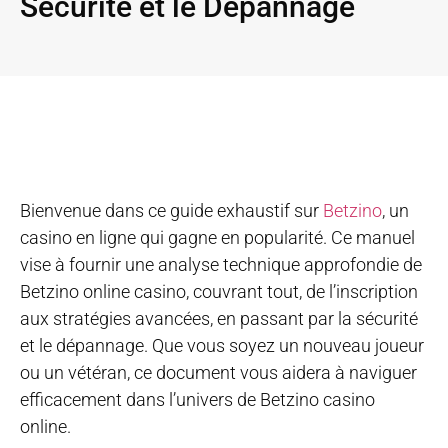
Sécurité et le Dépannage
Bienvenue dans ce guide exhaustif sur
Betzino
, un
casino en ligne qui gagne en popularité. Ce manuel
vise à fournir une analyse technique approfondie de
Betzino online casino, couvrant tout, de l’inscription
aux stratégies avancées, en passant par la sécurité
et le dépannage. Que vous soyez un nouveau joueur
ou un vétéran, ce document vous aidera à naviguer
efficacement dans l’univers de Betzino casino
online.