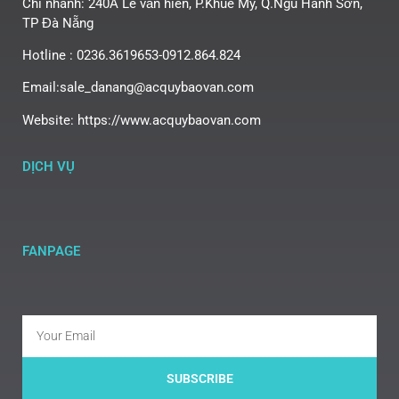
Chi nhánh: 240A Lê văn hiến, P.Khuê Mỹ, Q.Ngũ Hành Sơn,
TP Đà Nẵng
Hotline : 0236.3619653-0912.864.824
Email:sale_danang@acquybaovan.com
Website: https://www.acquybaovan.com
DỊCH VỤ
FANPAGE
SUBSCRIBE