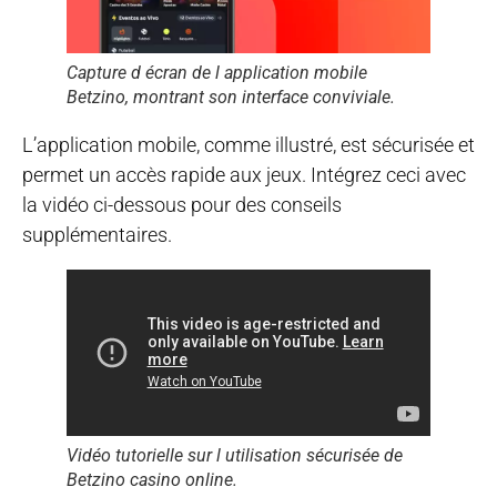
Capture d écran de l application mobile
Betzino, montrant son interface conviviale.
L’application mobile, comme illustré, est sécurisée et
permet un accès rapide aux jeux. Intégrez ceci avec
la vidéo ci-dessous pour des conseils
supplémentaires.
Vidéo tutorielle sur l utilisation sécurisée de
Betzino casino online.