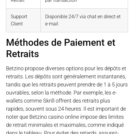
Retrait
par transaction
Support
Disponible 24/7 via chat en direct et
Client
e-mail
Méthodes de Paiement et
Retraits
Betzino propose diverses options pour les dépôts et
retraits. Les dépôts sont généralement instantanés,
tandis que les retraits peuvent prendre de 1 à 5 jours
ouvrables, selon la méthode. Par exemple, les e-
wallets comme Skrill offrent des retraits plus
rapides, souvent sous 24 heures. Il est important de
noter que Betzino casino online impose des limites
de retrait minimales et maximales, comme indiqué
dans le tableau. Pour éviter des retards, assurez-