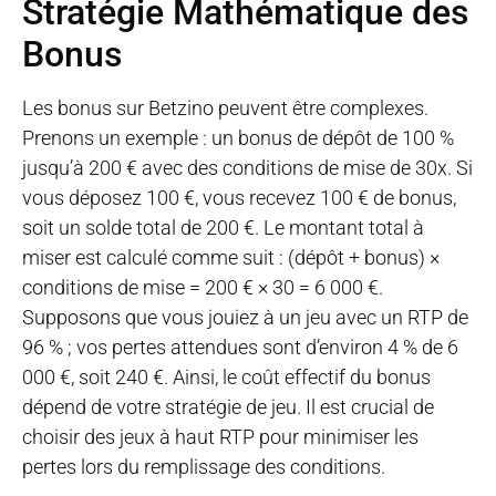
Stratégie Mathématique des
Bonus
Les bonus sur Betzino peuvent être complexes.
Prenons un exemple : un bonus de dépôt de 100 %
jusqu’à 200 € avec des conditions de mise de 30x. Si
vous déposez 100 €, vous recevez 100 € de bonus,
soit un solde total de 200 €. Le montant total à
miser est calculé comme suit : (dépôt + bonus) ×
conditions de mise = 200 € × 30 = 6 000 €.
Supposons que vous jouiez à un jeu avec un RTP de
96 % ; vos pertes attendues sont d’environ 4 % de 6
000 €, soit 240 €. Ainsi, le coût effectif du bonus
dépend de votre stratégie de jeu. Il est crucial de
choisir des jeux à haut RTP pour minimiser les
pertes lors du remplissage des conditions.