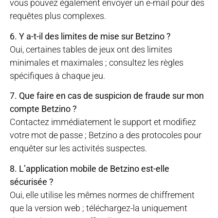
vous pouvez également envoyer un e-mail pour des
requêtes plus complexes.
6. Y a-t-il des limites de mise sur Betzino ?
Oui, certaines tables de jeux ont des limites
minimales et maximales ; consultez les règles
spécifiques à chaque jeu.
7. Que faire en cas de suspicion de fraude sur mon
compte Betzino ?
Contactez immédiatement le support et modifiez
votre mot de passe ; Betzino a des protocoles pour
enquêter sur les activités suspectes.
8. L’application mobile de Betzino est-elle
sécurisée ?
Oui, elle utilise les mêmes normes de chiffrement
que la version web ; téléchargez-la uniquement