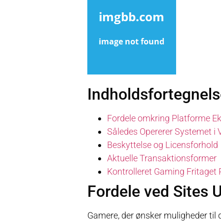
Indholdsfortegnels
Fordele omkring Platforme Ek
Således Opererer Systemet i 
Beskyttelse og Licensforhold
Aktuelle Transaktionsformer
Kontrolleret Gaming Fritage
Fordele ved Sites
Gamere, der ønsker muligheder til