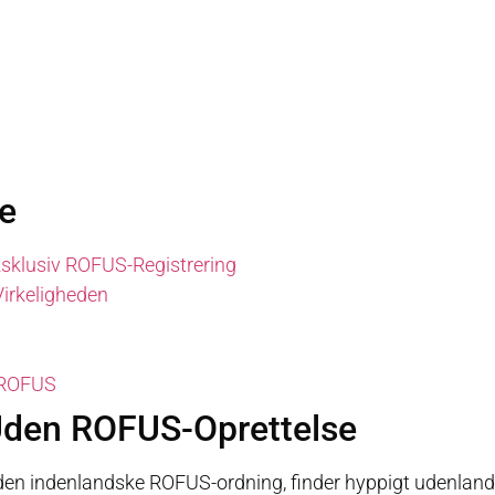
e
sklusiv ROFUS-Registrering
Virkeligheden
t ROFUS
 Uden ROFUS-Oprettelse
 den indenlandske ROFUS-ordning, finder hyppigt udenlan