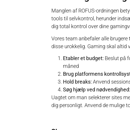
Manglen af ROFUS-ordningen betyde
tools til selvkontrol, herunder ind
dig total kontrol over dine gamingv
Vores team anbefaler alle brugere ti
disse urokkelig. Gaming skal altid v
Etabler et budget:
Beslut på f
måned
Brug platformens kontrollsys
Hold breaks:
Anvend sessionsti
Søg hjælp ved nødvendighed
Uagtet om man selekterer sites med
dig personligt. Anvend de mulige too