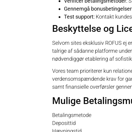
Verificer betalingsmetoder:
Sø
Gennemgå bonusbetingelser
Test support:
Kontakt kundest
Beskyttelse og Lic
Selvom sites eksklusiv ROFUS ej er 
talrige af sådanne platforme unde
nødvendiggør etablering af sofisti
Vores team prioriterer kun relatio
verdensomspændende krav for game
samt finansielle overførsler genne
Mulige Betalingsm
Betalingsmetode
Deposittid
Hævningstid