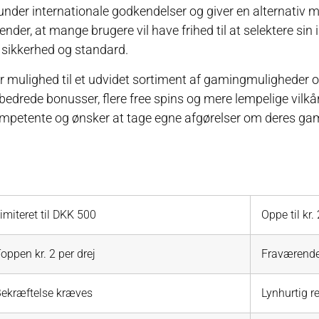
under internationale godkendelser og giver en alternativ m
ender, at mange brugere vil have frihed til at selektere sin 
å sikkerhed og standard.
r mulighed til et udvidet sortiment af gamingmuligheder 
rbedrede bonusser, flere free spins og mere lempelige vilkår
ompetente og ønsker at tage egne afgørelser om deres ga
imiteret til DKK 500
Oppe til kr
oppen kr. 2 per drej
Fraværende
ekræftelse kræves
Lynhurtig re