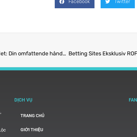
Facebook
Twitter
Beste spillplattformer i landet: Din omfattende håndbok til trygg og morsom underholdning
DỊCH VỤ
FA
,
TRANG CHỦ
Lộc
GIỚI THIỆU