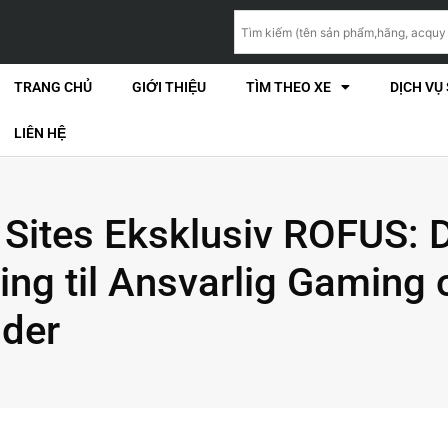
TRANG CHỦ
GIỚI THIỆU
TÌM THEO XE
DỊCH VỤ
LIÊN HỆ
 Sites Eksklusiv ROFUS: 
ing til Ansvarlig Gaming 
ider