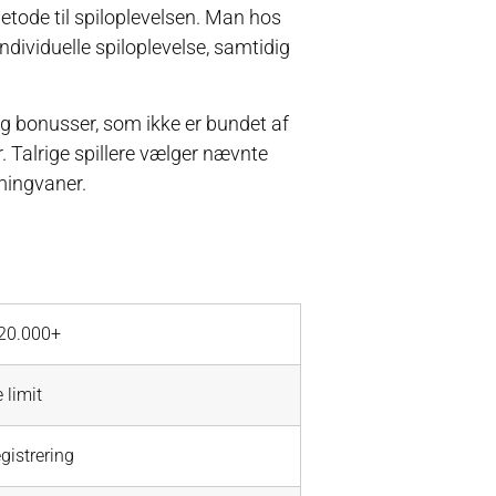
etode til spiloplevelsen. Man hos
individuelle spiloplevelse, samtidig
og bonusser, som ikke er bundet af
. Talrige spillere vælger nævnte
mingvaner.
. 20.000+
 limit
gistrering