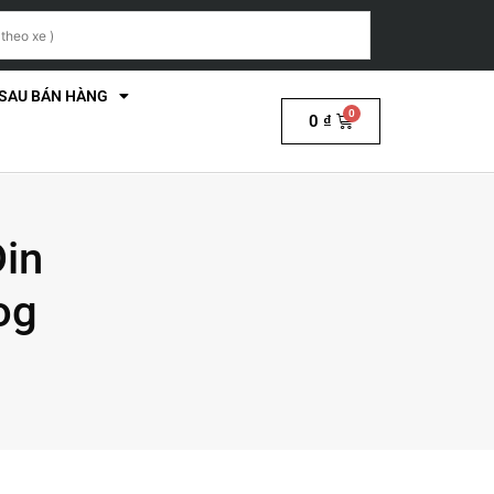
 SAU BÁN HÀNG
0
₫
Din
og