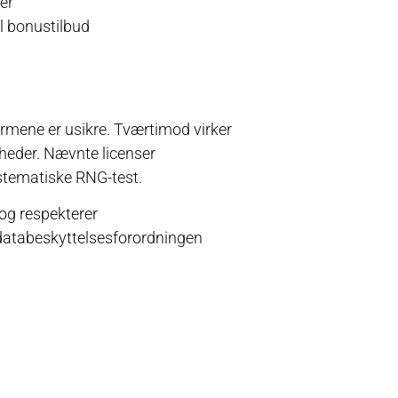
er
l bonustilbud
formene er usikre. Tværtimod virker
heder. Nævnte licenser
ystematiske RNG-test.
 og respekterer
databeskyttelsesforordningen