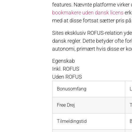
features. Nævnte platforme virker 
bookmakere uden dansk licens
erk
med at disse fortsat sætter pris p
Sites eksklusiv ROFUS-relation yde
dansk regler. Dette betyder ofte fo
autonomi, primært hvis disse er k
Egenskab
Inkl. ROFUS
Uden ROFUS
Bonusomfang
L
Free Drej
T
Tilmeldingstid
B