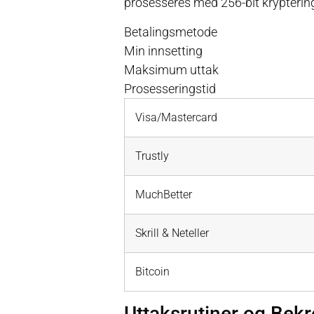
prosesseres med 256-bit kryptering
Betalingsmetode
Min innsetting
Maksimum uttak
Prosesseringstid
Visa/Mastercard
Trustly
MuchBetter
Skrill & Neteller
Bitcoin
Uttaksrutiner og Bekr