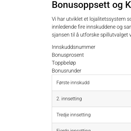
Bonusoppsett og 
Vi har utviklet et lojalitetssystem 
innledende fire innskuddene og s
sjansen til å utforske spillutvalge
Innskuddsnummer
Bonusprosent
Toppbeløp
Bonusrunder
Første innskudd
2. innsetting
Tredje innsetting
Fjerde innsetting