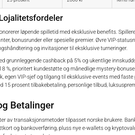
ojalitetsfordeler
onorerer løpende spilletid med eksklusive benefits. Spiller
nter, bonusrunder eller spesielle premier. Øvre VIP-status
shåndtering og invitasjoner til eksklusive turneringer.
d grunnleggende cashback på 5% og ukentlige innskudd
 8 %, prioritert kundestøtte og månedlige mystery-bonuse
 egen VIP-sjef og tilgang til eksklusive events med fast
15 prosent tilbakebetaling, personlige tilbud, luksuspremie
g Betalinger
ekter av transaksjonsmetoder tilpasset norske brukere. B
ittkort og bankoverføring, pluss nye e-wallets og kryptoval