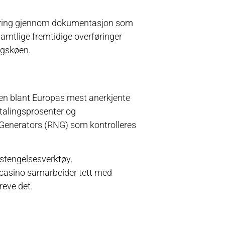
fisering gjennom dokumentasjon som
amtlige fremtidige overføringer
ingskøen.
, en blant Europas mest anerkjente
etalingsprosenter og
 Generators (RNG) som kontrolleres
tstengelsesverktøy,
t casino samarbeider tett med
eve det.