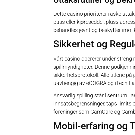
Dette casino prioriterer raske utt
pass eller kjøreseddel, pluss adre
behandles jevnt og beskytter imot be
Sikkerhet og Regul
Vårt casino opererer under streng 
spillmyndigheter. Denne godkjennin
sikkerhetsprotokoll. Alle titlene
uavhengig av eCOGRA og iTech La
Ansvarlig spilling står i sentrum i
innsatsbegrensninger, taps-limits 
foreninger som GamCare og Gamblin
Mobil-erfaring og T