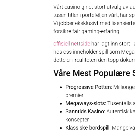
Vårt casino gir et stort utvalg av 
tusen titler i porteføljen vårt, har 
Vi jobber eksklusivt med lisensier
forsikre fair gaming-erfaring.
offisiell nettside
har lagt inn stort 
hos oss inneholder spill som Mega 
dette er i realiteten den topp dok
Våre Mest Populære S
Progressive Potten:
Millionge
premier
Megaways-slots:
Tusentalls a
Sanntids Kasino:
Autentisk ka
konsepter
Klassiske bordspill:
Mange vari