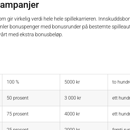
Kampanjer
som gir virkelig verdi hele hele spillekarrieren. Innskuddsb
amler bonuspenger med bonusrunder på bestemte spilleau
t vårt med ekstra bonusbeløp.
100 %
5000 kr
to hundr
50 prosent
3 000 kr
ett hund
75 prosent
4000 kr
ett hund
25 prosent
2000 kr
femti ru