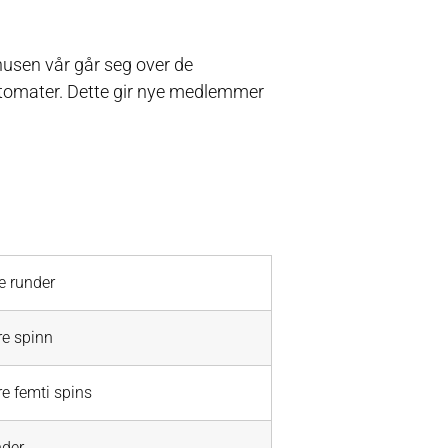
onusen vår går seg over de
tomater. Dette gir nye medlemmer
e runder
re spinn
re femti spins
nder