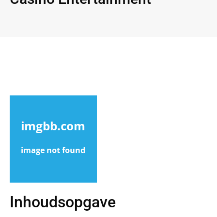
Inhoudsopgave