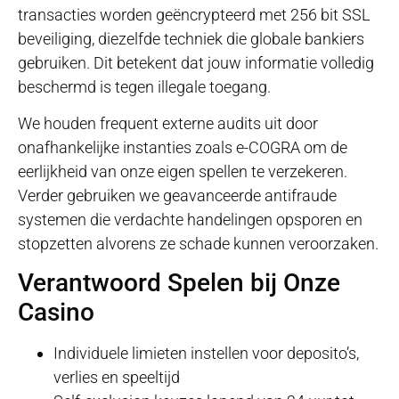
transacties worden geëncrypteerd met 256 bit SSL
beveiliging, diezelfde techniek die globale bankiers
gebruiken. Dit betekent dat jouw informatie volledig
beschermd is tegen illegale toegang.
We houden frequent externe audits uit door
onafhankelijke instanties zoals e-COGRA om de
eerlijkheid van onze eigen spellen te verzekeren.
Verder gebruiken we geavanceerde antifraude
systemen die verdachte handelingen opsporen en
stopzetten alvorens ze schade kunnen veroorzaken.
Verantwoord Spelen bij Onze
Casino
Individuele limieten instellen voor deposito’s,
verlies en speeltijd