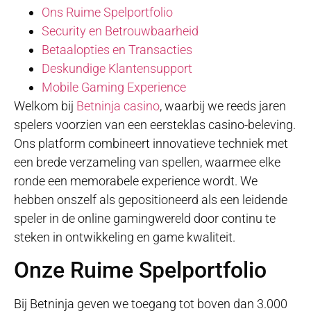
Ons Ruime Spelportfolio
Security en Betrouwbaarheid
Betaalopties en Transacties
Deskundige Klantensupport
Mobile Gaming Experience
Welkom bij
Betninja casino
, waarbij we reeds jaren
spelers voorzien van een eersteklas casino-beleving.
Ons platform combineert innovatieve techniek met
een brede verzameling van spellen, waarmee elke
ronde een memorabele experience wordt. We
hebben onszelf als gepositioneerd als een leidende
speler in de online gamingwereld door continu te
steken in ontwikkeling en game kwaliteit.
Onze Ruime Spelportfolio
Bij Betninja geven we toegang tot boven dan 3.000