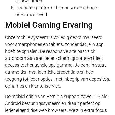
voorwaarden
Geüpdate platform dat consequent hoge
prestaties levert
Mobiel Gaming Ervaring
Onze mobile systeem is volledig geoptimaliseerd
voor smartphones en tablets, zonder dat je ‘n app
hoeft te ophalen. De responsive site past zich
autonoom aan aan ieder scherm grootte en biedt
access tot het gehele spelgamma. Je bent in staat
aanmelden met identieke credentials en hebt
toegang tot ieder opties, met inbegrip van deposito’s,
opnames en klantenservice.
De mobiel editie van Betninja support zowel iOS als
Android besturingssysteem en draait perfect op
ieder eigentijdse web browsers. We zijn extra focus