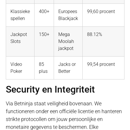
Klassieke
400+
Europees
99,60 procent
spellen
Blackjack
Jackpot
150+
Mega
88.12%
Slots
Moolah
jackpot
Video
85
Jacks or
99,54 procent
Poker
plus
Better
Security en Integriteit
Via Betninja staat veiligheid bovenaan. We
functioneren onder een officiële licentie en hanteren
strikte protocollen om jouw persoonlijke en
monetaire gegevens te beschermen. Elke