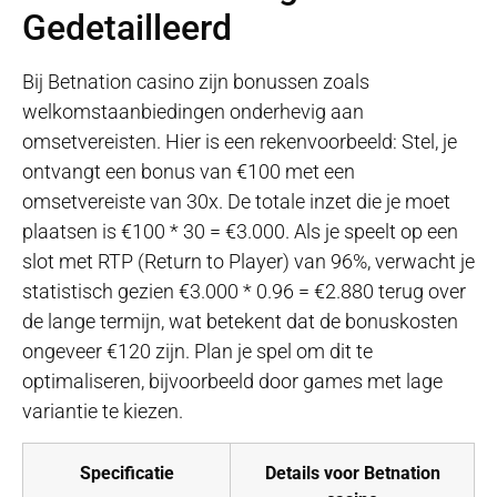
Gedetailleerd
Bij Betnation casino zijn bonussen zoals
welkomstaanbiedingen onderhevig aan
omsetvereisten. Hier is een rekenvoorbeeld: Stel, je
ontvangt een bonus van €100 met een
omsetvereiste van 30x. De totale inzet die je moet
plaatsen is €100 * 30 = €3.000. Als je speelt op een
slot met RTP (Return to Player) van 96%, verwacht je
statistisch gezien €3.000 * 0.96 = €2.880 terug over
de lange termijn, wat betekent dat de bonuskosten
ongeveer €120 zijn. Plan je spel om dit te
optimaliseren, bijvoorbeeld door games met lage
variantie te kiezen.
Specificatie
Details voor Betnation