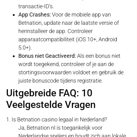
transactie-ID’s.
App Crashes:
Voor de mobiele app van
Betnation, update naar de laatste versie of
herinstalleer de app. Controleer
apparaatcompatibiliteit (iOS 10+, Android
5.0+).
Bonus niet Geactiveerd:
Als een bonus niet
wordt toegekend, controleer of je aan de
stortingsvoorwaarden voldoet en gebruik de
juiste bonuscode tijdens registratie.
Uitgebreide FAQ: 10
Veelgestelde Vragen
1. Is Betnation casino legaal in Nederland?
Ja, Betnation nl is toegankelijk voor
Nederlandse spelers en houdt zich aan lokale