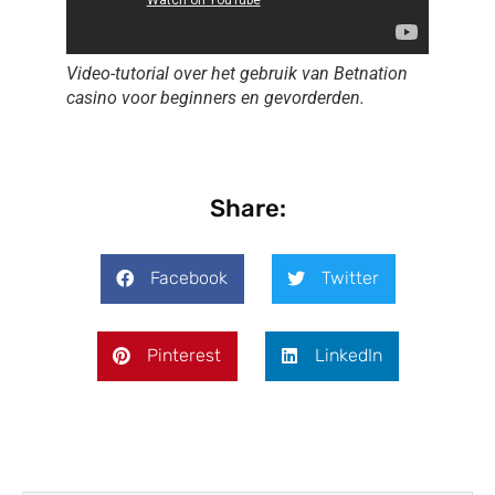
Video-tutorial over het gebruik van Betnation
casino voor beginners en gevorderden.
Share:
Facebook
Twitter
Pinterest
LinkedIn