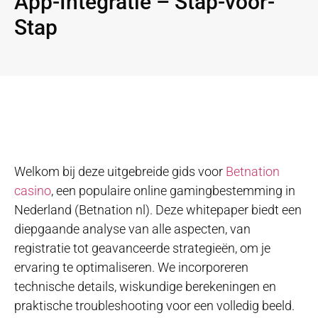
App-Integratie – Stap-voor-
Stap
Welkom bij deze uitgebreide gids voor
Betnation
casino
, een populaire online gamingbestemming in
Nederland (Betnation nl). Deze whitepaper biedt een
diepgaande analyse van alle aspecten, van
registratie tot geavanceerde strategieën, om je
ervaring te optimaliseren. We incorporeren
technische details, wiskundige berekeningen en
praktische troubleshooting voor een volledig beeld.