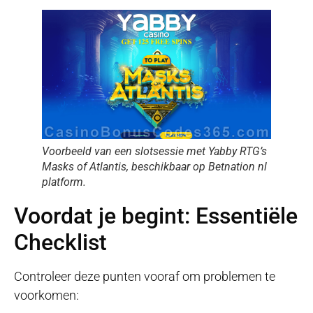
Voorbeeld van een slotsessie met Yabby RTG’s
Masks of Atlantis, beschikbaar op Betnation nl
platform.
Voordat je begint: Essentiële
Checklist
Controleer deze punten vooraf om problemen te
voorkomen: