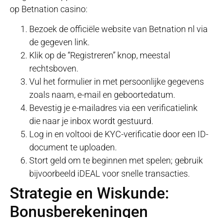
op Betnation casino:
Bezoek de officiële website van Betnation nl via
de gegeven link.
Klik op de “Registreren” knop, meestal
rechtsboven.
Vul het formulier in met persoonlijke gegevens
zoals naam, e-mail en geboortedatum.
Bevestig je e-mailadres via een verificatielink
die naar je inbox wordt gestuurd.
Log in en voltooi de KYC-verificatie door een ID-
document te uploaden.
Stort geld om te beginnen met spelen; gebruik
bijvoorbeeld iDEAL voor snelle transacties.
Strategie en Wiskunde:
Bonusberekeningen