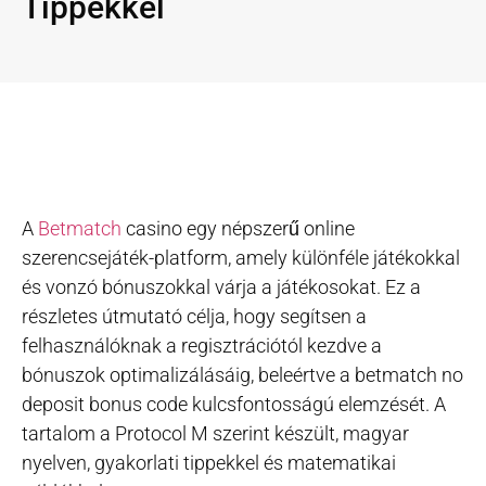
Tippekkel
A
Betmatch
casino egy népszerű online
szerencsejáték-platform, amely különféle játékokkal
és vonzó bónuszokkal várja a játékosokat. Ez a
részletes útmutató célja, hogy segítsen a
felhasználóknak a regisztrációtól kezdve a
bónuszok optimalizálásáig, beleértve a betmatch no
deposit bonus code kulcsfontosságú elemzését. A
tartalom a Protocol M szerint készült, magyar
nyelven, gyakorlati tippekkel és matematikai