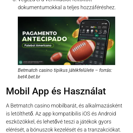
dokumentumokkal a teljes hozzáféréshez.
Betmatch casino tipikus játékfelülete – forrás:
bet4.bet.br
Mobil App és Használat
A Betmatch casino mobilbarát, és alkalmazásként
is letölthető. Az app kompatibilis iOS és Android
eszközökkel, és lehetővé teszi a játékok gyors
elérését, a bónuszok kezelését és a tranzakciókat.