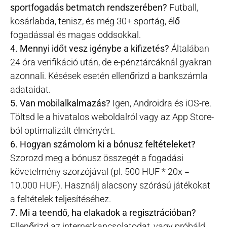
sportfogadás betmatch rendszerében?
Futball,
kosárlabda, tenisz, és még 30+ sportág, élő
fogadással és magas oddsokkal.
4. Mennyi időt vesz igénybe a kifizetés?
Általában
24 óra verifikáció után, de e-pénztárcáknál gyakran
azonnali. Késések esetén ellenőrizd a bankszámla
adataidat.
5. Van mobilalkalmazás?
Igen, Androidra és iOS-re.
Töltsd le a hivatalos weboldalról vagy az App Store-
ból optimalizált élményért.
6. Hogyan számolom ki a bónusz feltételeket?
Szorozd meg a bónusz összegét a fogadási
követelmény szorzójával (pl. 500 HUF * 20x =
10.000 HUF). Használj alacsony szórású játékokat
a feltételek teljesítéséhez.
7. Mi a teendő, ha elakadok a regisztrációban?
Ellenőrizd az internetkapcsolatodat, vagy próbáld