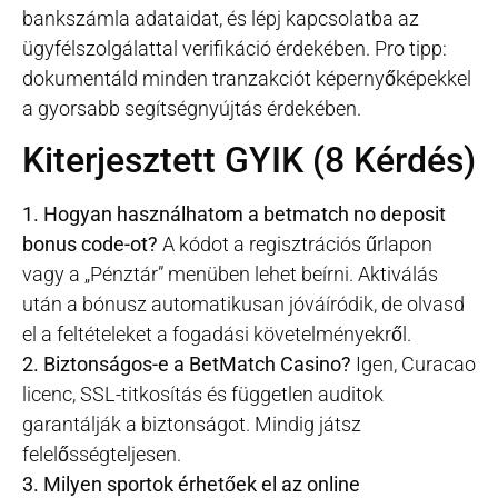
bankszámla adataidat, és lépj kapcsolatba az
ügyfélszolgálattal verifikáció érdekében. Pro tipp:
dokumentáld minden tranzakciót képernyőképekkel
a gyorsabb segítségnyújtás érdekében.
Kiterjesztett GYIK (8 Kérdés)
1. Hogyan használhatom a betmatch no deposit
bonus code-ot?
A kódot a regisztrációs űrlapon
vagy a „Pénztár” menüben lehet beírni. Aktiválás
után a bónusz automatikusan jóváíródik, de olvasd
el a feltételeket a fogadási követelményekről.
2. Biztonságos-e a BetMatch Casino?
Igen, Curacao
licenc, SSL-titkosítás és független auditok
garantálják a biztonságot. Mindig játsz
felelősségteljesen.
3. Milyen sportok érhetőek el az online