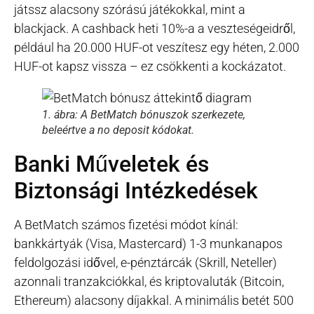
játssz alacsony szórású játékokkal, mint a
blackjack. A cashback heti 10%-a a veszteségeidről,
például ha 20.000 HUF-ot veszítesz egy héten, 2.000
HUF-ot kapsz vissza – ez csökkenti a kockázatot.
1. ábra: A BetMatch bónuszok szerkezete,
beleértve a no deposit kódokat.
Banki Műveletek és
Biztonsági Intézkedések
A BetMatch számos fizetési módot kínál:
bankkártyák (Visa, Mastercard) 1-3 munkanapos
feldolgozási idővel, e-pénztárcák (Skrill, Neteller)
azonnali tranzakciókkal, és kriptovaluták (Bitcoin,
Ethereum) alacsony díjakkal. A minimális betét 500