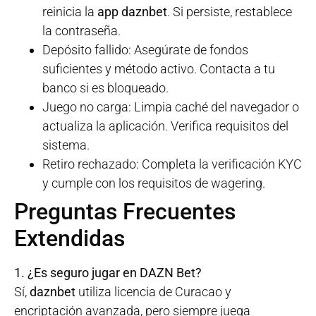
reinicia la
app daznbet
. Si persiste, restablece
la contraseña.
Depósito fallido: Asegúrate de fondos
suficientes y método activo. Contacta a tu
banco si es bloqueado.
Juego no carga: Limpia caché del navegador o
actualiza la aplicación. Verifica requisitos del
sistema.
Retiro rechazado: Completa la verificación KYC
y cumple con los requisitos de wagering.
Preguntas Frecuentes
Extendidas
1. ¿Es seguro jugar en DAZN Bet?
Sí,
daznbet
utiliza licencia de Curacao y
encriptación avanzada, pero siempre juega