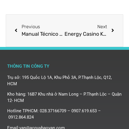
Previous
Next
Manual Técnico para DAZNbet: Registro, Bonos daznbet y Configuración de la App – Guía Paso a Paso
Energy Casino Kézikönyv: Regisztrációtól a Kifizetésig – Teljes Körű Elemzés és Hibaelhárítás
THÔNG TIN CÔNG TY
Trụ sở: 195 Quốc Lộ 1A, Khu Phố 3A, P.Thạnh Lộc, Q12,
HCM
Kho hàng: 16B7 Khu nhà ở Nam Long – P.Thạnh Lộc – Quận
12- HCM
Hotline TPHCM: 028.37166709 – 0907.619.653 –
0912.864.824
Email:van@acquybaovan.com