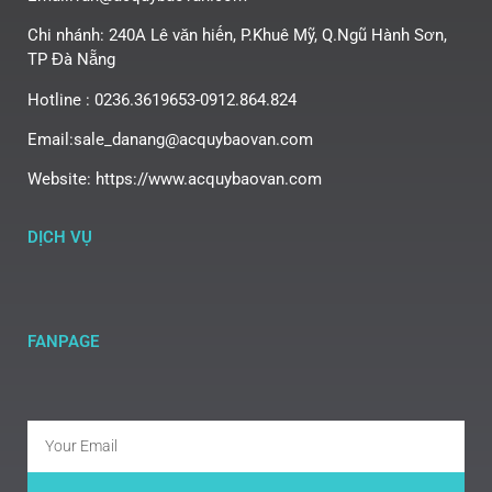
Chi nhánh: 240A Lê văn hiến, P.Khuê Mỹ, Q.Ngũ Hành Sơn,
TP Đà Nẵng
Hotline : 0236.3619653-0912.864.824
Email:sale_danang@acquybaovan.com
Website: https://www.acquybaovan.com
DỊCH VỤ
FANPAGE