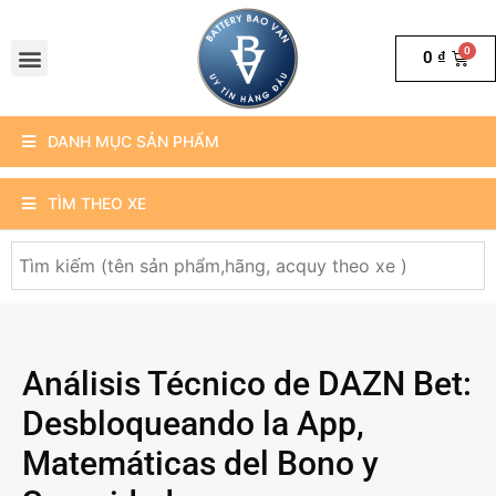
0
₫
DANH MỤC SẢN PHẨM
TÌM THEO XE
Análisis Técnico de DAZN Bet:
Desbloqueando la App,
Matemáticas del Bono y