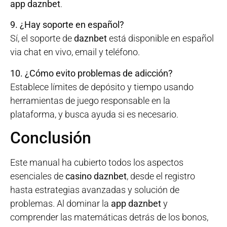
app daznbet
.
9. ¿Hay soporte en español?
Sí, el soporte de
daznbet
está disponible en español
via chat en vivo, email y teléfono.
10. ¿Cómo evito problemas de adicción?
Establece límites de depósito y tiempo usando
herramientas de juego responsable en la
plataforma, y busca ayuda si es necesario.
Conclusión
Este manual ha cubierto todos los aspectos
esenciales de
casino daznbet
, desde el registro
hasta estrategias avanzadas y solución de
problemas. Al dominar la
app daznbet
y
comprender las matemáticas detrás de los bonos,