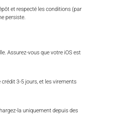
épôt et respecté les conditions (par
e persiste.
elle. Assurez-vous que votre iOS est
 crédit 3-5 jours, et les virements
léchargez-la uniquement depuis des