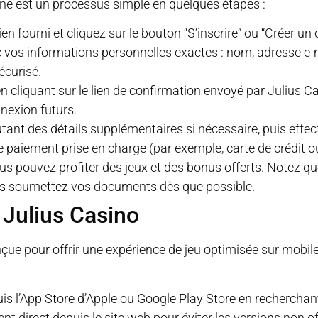
ligne est un processus simple en quelques étapes :
 lien fourni et cliquez sur le bouton “S’inscrire” ou “Créer u
 vos informations personnelles exactes : nom, adresse e-m
écurisé.
n cliquant sur le lien de confirmation envoyé par Julius Ca
nexion futurs.
utant des détails supplémentaires si nécessaire, puis effe
paiement prise en charge (par exemple, carte de crédit ou
us pouvez profiter des jeux et des bonus offerts. Notez que 
lors soumettez vos documents dès que possible.
 Julius Casino
nçue pour offrir une expérience de jeu optimisée sur mobile
is l’App Store d’Apple ou Google Play Store en recherchant
ent direct depuis le site web pour éviter les versions non off