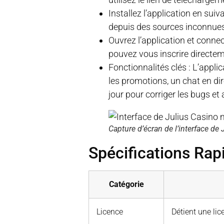
Installez l’application en suiv
depuis des sources inconnues
Ouvrez l’application et conne
pouvez vous inscrire directeme
Fonctionnalités clés : L’applic
les promotions, un chat en dir
jour pour corriger les bugs et
Capture d’écran de l’interface de J
Spécifications Rap
Catégorie
Licence
Détient une lic