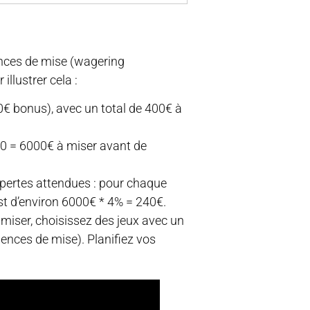
ences de mise (wagering
llustrer cela :
€ bonus), avec un total de 400€ à
30 = 6000€ à miser avant de
 pertes attendues : pour chaque
st d’environ 6000€ * 4% = 240€.
timiser, choisissez des jeux avec un
gences de mise). Planifiez vos