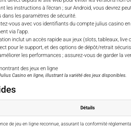
ant les instructions à l’écran ; sur Android, vous devrez peut
 dans les paramètres de sécurité.
ctez-vous avec vos identifiants du compte julius casino en
nt via l’app.
ation inclut un accès rapide aux jeux (slots, tableaux, live
ect pour le support, et des options de dépôt/retrait sécuri
 améliorer les performances ; assurez-vous de garder la ver
ulius Casino en ligne, illustrant la variété des jeux disponibles.
ides
Détails
ence de jeu en ligne reconnue, assurant la conformité réglementai