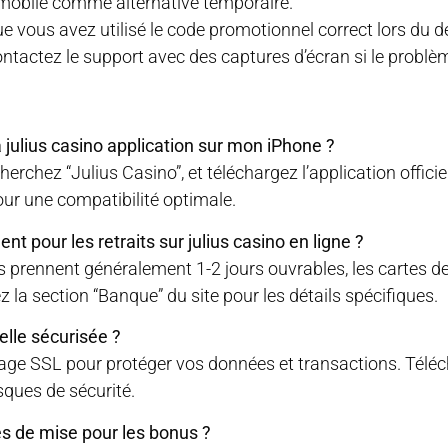
r mobile comme alternative temporaire.
ue vous avez utilisé le code promotionnel correct lors du d
actez le support avec des captures d’écran si le problèm
 julius casino application sur mon iPhone ?
herchez “Julius Casino”, et téléchargez l’application offici
our une compatibilité optimale.
ent pour les retraits sur julius casino en ligne ?
lets prennent généralement 1-2 jours ouvrables, les cartes de
z la section “Banque” du site pour les détails spécifiques.
-elle sécurisée ?
cryptage SSL pour protéger vos données et transactions. Té
isques de sécurité.
s de mise pour les bonus ?