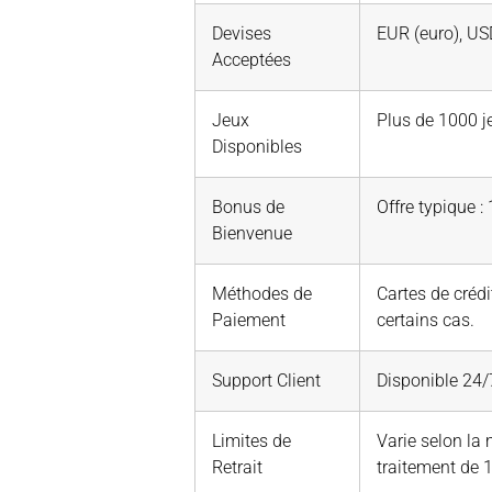
Devises
EUR (euro), USD
Acceptées
Jeux
Plus de 1000 je
Disponibles
Bonus de
Offre typique 
Bienvenue
Méthodes de
Cartes de crédi
Paiement
certains cas.
Support Client
Disponible 24/7
Limites de
Varie selon la
Retrait
traitement de 1