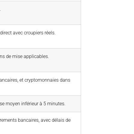
.
direct avec croupiers réels.
ons de mise applicables.
s bancaires, et cryptomonnaies dans
nse moyen inférieur à 5 minutes.
irements bancaires, avec délais de