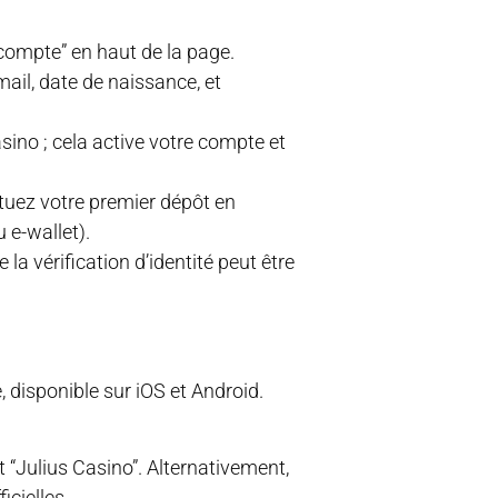
n compte” en haut de la page.
ail, date de naissance, et
sino ; cela active votre compte et
ctuez votre premier dépôt en
 e-wallet).
la vérification d’identité peut être
, disponible sur iOS et Android.
 “Julius Casino”. Alternativement,
icielles.