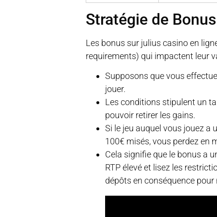
Stratégie de Bonus
Les bonus sur julius casino en li
requirements) qui impactent leur va
Supposons que vous effectuez
jouer.
Les conditions stipulent un t
pouvoir retirer les gains.
Si le jeu auquel vous jouez a
100€ misés, vous perdez en mo
Cela signifie que le bonus a u
RTP élevé et lisez les restric
dépôts en conséquence pour m