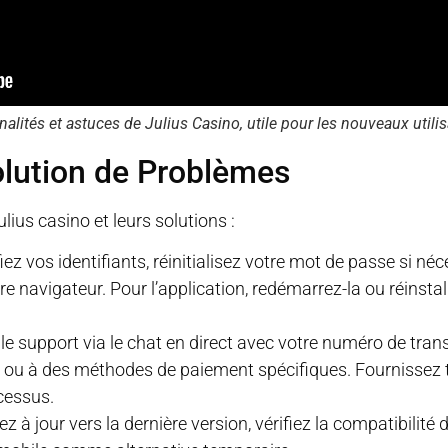
nalités et astuces de Julius Casino, utile pour les nouveaux utilis
lution de Problèmes
lius casino et leurs solutions :
ez vos identifiants, réinitialisez votre mot de passe si né
e navigateur. Pour l’application, redémarrez-la ou réinstal
 le support via le chat en direct avec votre numéro de trans
té ou à des méthodes de paiement spécifiques. Fournissez
ocessus.
z à jour vers la dernière version, vérifiez la compatibilité