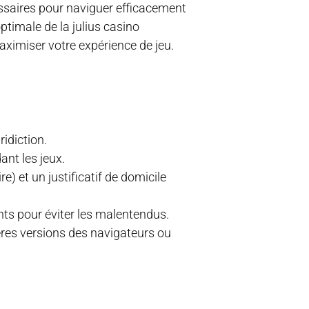
cessaires pour naviguer efficacement
optimale de la julius casino
ximiser votre expérience de jeu.
idiction.
ant les jeux.
) et un justificatif de domicile
nts pour éviter les malentendus.
ières versions des navigateurs ou