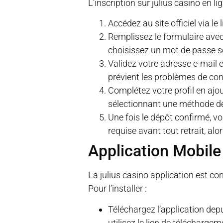
L’inscription sur julius casino en 
Accédez au site officiel via le
Remplissez le formulaire avec
choisissez un mot de passe s
Validez votre adresse e-mail e
prévient les problèmes de con
Complétez votre profil en ajo
sélectionnant une méthode de 
Une fois le dépôt confirmé, vo
requise avant tout retrait, a
Application Mobile
La julius casino application est co
Pour l’installer :
Téléchargez l’application depu
utilisez le lien de téléchargem