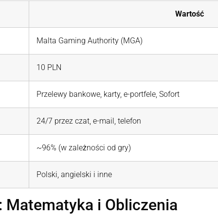
Wartość
Malta Gaming Authority (MGA)
10 PLN
Przelewy bankowe, karty, e-portfele, Sofort
24/7 przez czat, e-mail, telefon
~96% (w zależności od gry)
Polski, angielski i inne
: Matematyka i Obliczenia