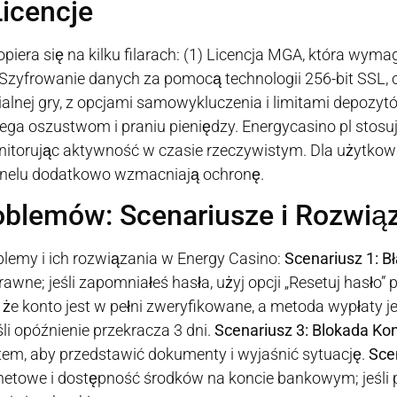
icencje
iera się na kilku filarach: (1) Licencja MGA, która wyma
) Szyfrowanie danych za pomocą technologii 256-bit SSL, 
ialnej gry, z opcjami samowykluczenia i limitami depozyt
ega oszustwom i praniu pieniędzy. Energycasino pl stos
itorując aktywność w czasie rzeczywistym. Dla użytkown
onelu dodatkowo wzmacniają ochronę.
blemów: Scenariusze i Rozwią
lemy i ich rozwiązania w Energy Casino:
Scenariusz 1: B
wne; jeśli zapomniałeś hasła, użyj opcji „Resetuj hasło” 
 że konto jest w pełni zweryfikowane, a metoda wypłaty j
eśli opóźnienie przekracza 3 dni.
Scenariusz 3: Blokada Ko
tem, aby przedstawić dokumenty i wyjaśnić sytuację.
Sce
etowe i dostępność środków na koncie bankowym; jeśli p