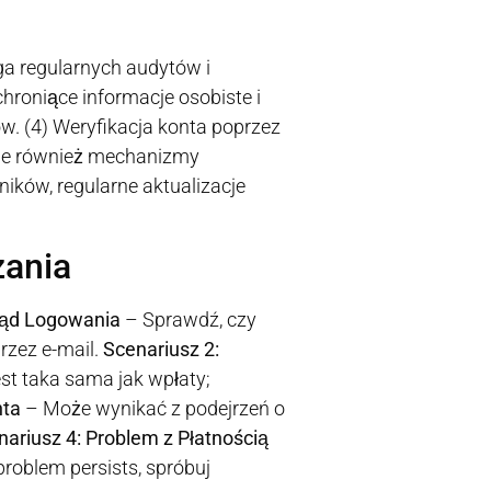
ga regularnych audytów i
chroniące informacje osobiste i
ów. (4) Weryfikacja konta poprzez
uje również mechanizmy
ików, regularne aktualizacje
zania
łąd Logowania
– Sprawdź, czy
przez e-mail.
Scenariusz 2:
est taka sama jak wpłaty;
nta
– Może wynikać z podejrzeń o
nariusz 4: Problem z Płatnością
roblem persists, spróbuj