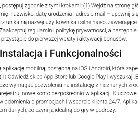
ostępuj zgodnie z tymi krokami: (1) Wejdź na stronę główną
, nazwisko, datę urodzenia i adres e-mail – upewnij się
rz unikalną nazwę użytkownika i silne hasło, zawierające
4) Zaakceptuj regulamin i politykę prywatności, a następnie
przystąpić do pierwszej wpłaty i aktywacji bonusów.
Instalacja i Funkcjonalności
aplikację mobilną, dostępną na iOS i Android, która zap
 (1) Odwiedź sklep App Store lub Google Play i wyszukaj „E
może wymagać pozwolenia na instalację z nieznanych źródeł
rejestruj nowe konto bezpośrednio w aplikacji. Kluczowe 
powiadomienia o promocjach i wsparcie klienta 24/7. Apli
em danych, co czyni ją idealną do gry w podróży.