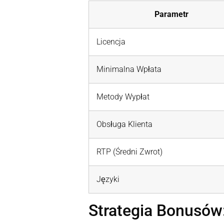
Parametr
Licencja
Minimalna Wpłata
Metody Wypłat
Obsługa Klienta
RTP (Średni Zwrot)
Języki
Strategia Bonusów