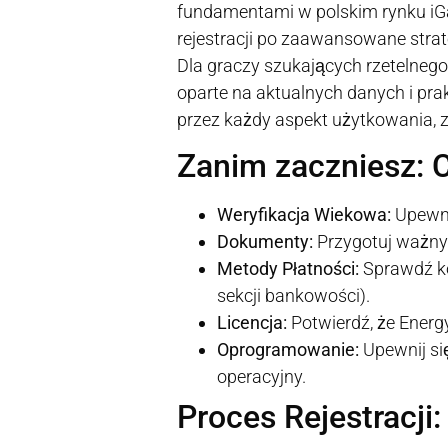
fundamentami w polskim rynku iGa
rejestracji po zaawansowane stra
Dla graczy szukających rzetelneg
oparte na aktualnych danych i pra
przez każdy aspekt użytkowania, z
Zanim zaczniesz: 
Weryfikacja Wiekowa:
Upewni
Dokumenty:
Przygotuj ważny 
Metody Płatności:
Sprawdź kom
sekcji bankowości).
Licencja:
Potwierdź, że Energ
Oprogramowanie:
Upewnij si
operacyjny.
Proces Rejestracji