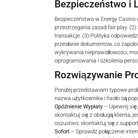
Bezpieczeństwo i L
Bezpieczeństwo w Energy Casino op
przestrzegania zasad fair play. (2
transakcje. (3) Polityka odpowiedz
przesłanie dokumentów, co zapobi
wykrywania nieprawidłowości, mon
oprogramowania i szkolenia pers
Rozwiązywanie Pro
Poniżej przedstawiam typowe prob
nazwa użytkownika i hasło są popra
Opóźnienie Wypłaty
– Upewnij się,
skontaktuj się z obsługą klienta, j
oszustwo; skontaktuj się z suppor
Sofort
– Sprawdź połączenie intern