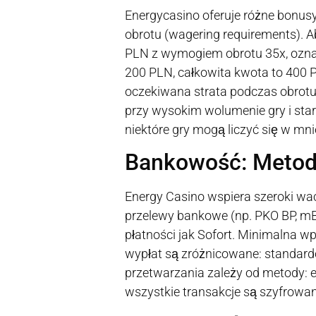
Energycasino oferuje różne bonusy
obrotu (wagering requirements). A
PLN z wymogiem obrotu 35x, oznac
200 PLN, całkowita kwota to 400 
oczekiwana strata podczas obrotu 
przy wysokim wolumenie gry i sta
niektóre gry mogą liczyć się w mn
Bankowość: Metody
Energy Casino wspiera szeroki wac
przelewy bankowe (np. PKO BP, mBan
płatności jak Sofort. Minimalna 
wypłat są zróżnicowane: standard
przetwarzania zależy od metody: e
wszystkie transakcje są szyfrowa