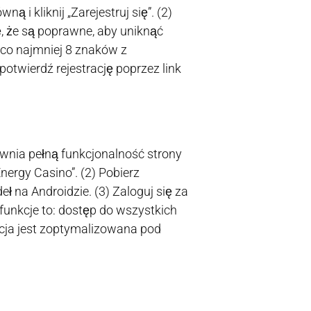
 i kliknij „Zarejestruj się”. (2)
, że są poprawne, aby uniknąć
 co najmniej 8 znaków z
 potwierdź rejestrację poprzez link
ewnia pełną funkcjonalność strony
nergy Casino”. (2) Pobierz
 na Androidzie. (3) Zaloguj się za
funkcje to: dostęp do wszystkich
kacja jest zoptymalizowana pod