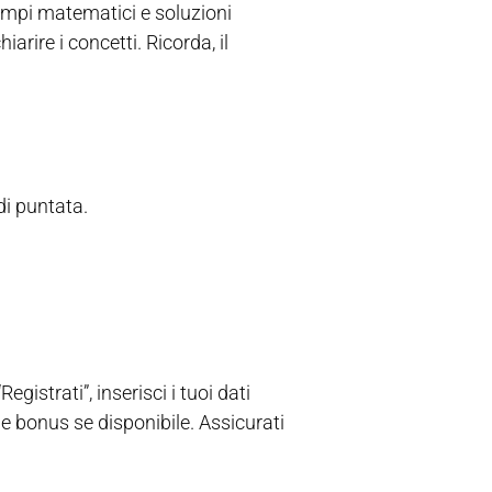
sempi matematici e soluzioni
arire i concetti. Ricorda, il
di puntata.
gistrati”, inserisci i tuoi dati
ne bonus se disponibile. Assicurati