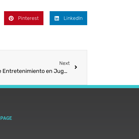
Pinterest
LinkedIn
Next
Explorando las Opciones de Entretenimiento en Jugabet: Un Casino Online de Calidad
NPAGE