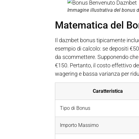
Immagine illustrativa del bonus 
Matematica del Bonu
Il daznbet bonus tipicamente inclu
esempio di calcolo: se depositi €50,
da scommettere. Supponendo che gioc
€150. Pertanto, il costo effettivo d
wagering e bassa varianza per ridurr
Caratteristica
Tipo di Bonus
Importo Massimo