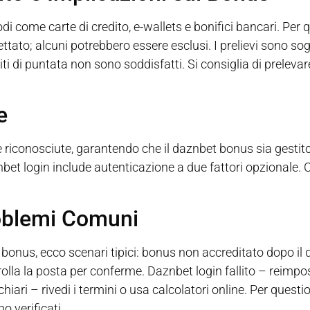
 come carte di credito, e-wallets e bonifici bancari. Per qu
tato; alcuni potrebbero essere esclusi. I prelievi sono sogg
iti di puntata non sono soddisfatti. Si consiglia di preleva
e
 riconosciute, garantendo che il daznbet bonus sia gestito
znbet login include autenticazione a due fattori opzionale.
roblemi Comuni
 bonus, ecco scenari tipici: bonus non accreditato dopo il d
olla la posta per conferme. Daznbet login fallito – reimpo
hiari – rivedi i termini o usa calcolatori online. Per questi
o verificati.