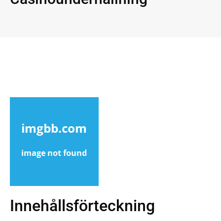
Innehållsförteckning