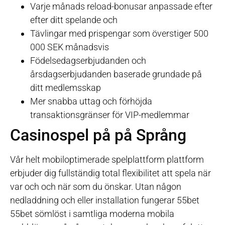
Varje månads reload-bonusar anpassade efter
efter ditt spelande och
Tävlingar med prispengar som överstiger 500
000 SEK månadsvis
Födelsedagserbjudanden och
årsdagserbjudanden baserade grundade på
ditt medlemsskap
Mer snabba uttag och förhöjda
transaktionsgränser för VIP-medlemmar
Casinospel på på Språng
Vår helt mobiloptimerade spelplattform plattform
erbjuder dig fullständig total flexibilitet att spela när
var och och när som du önskar. Utan någon
nedladdning och eller installation fungerar 55bet
55bet sömlöst i samtliga moderna mobila