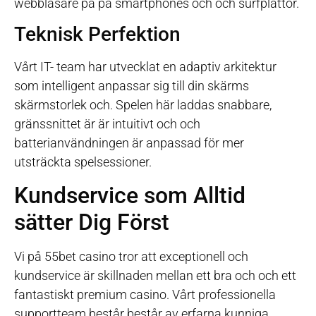
webbläsare på på smartphones och och surfplattor.
Teknisk Perfektion
Vårt IT- team har utvecklat en adaptiv arkitektur
som intelligent anpassar sig till din skärms
skärmstorlek och. Spelen här laddas snabbare,
gränssnittet är är intuitivt och och
batterianvändningen är anpassad för mer
utsträckta spelsessioner.
Kundservice som Alltid
sätter Dig Först
Vi på 55bet casino tror att exceptionell och
kundservice är skillnaden mellan ett bra och och ett
fantastiskt premium casino. Vårt professionella
supportteam består består av erfarna kunniga