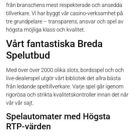
från branschens mest respekterade och ansedda
tillverkare. Vi har byggt vår casino-verksamhet på
tre grundpelare – transparens, ansvar och spel av
högsta möjliga klass och kvalitet.
Vårt fantastiska Breda
Spelutbud
Med över över 2000 olika slots, bordsspel och och
live-dealerspel utgör vårt bibliotek det allra bästa
från ledande speltillverkare. Varje spel går igenom
rigorösa och strikta kvalitetskontroller innan det når
vår vår sajt.
Spelautomater med Högsta
RTP-värden