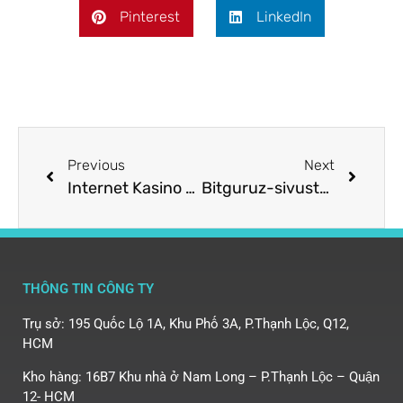
Pinterest
LinkedIn
Previous
Next
Internet Kasino außerhalb LUGAS – Ihre Lösung für heimische Spieler
Bitguruz-sivusto – Osaamista ja Korkeatasoista palvelua Pelialalta
THÔNG TIN CÔNG TY
Trụ sở: 195 Quốc Lộ 1A, Khu Phố 3A, P.Thạnh Lộc, Q12,
HCM
Kho hàng: 16B7 Khu nhà ở Nam Long – P.Thạnh Lộc – Quận
12- HCM