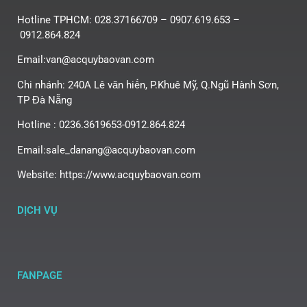
Hotline TPHCM: 028.37166709 – 0907.619.653 –
0912.864.824
Email:van@acquybaovan.com
Chi nhánh: 240A Lê văn hiến, P.Khuê Mỹ, Q.Ngũ Hành Sơn,
TP Đà Nẵng
Hotline : 0236.3619653-0912.864.824
Email:sale_danang@acquybaovan.com
Website: https://www.acquybaovan.com
DỊCH VỤ
FANPAGE