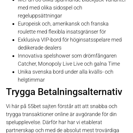
med med olika sidospel och
regeluppsättningar
Europeisk och, amerikansk och franska
roulette med flexibla insatsgränser för
Exklusiva VIP-bord för höginsatsspelare med
dedikerade dealers
Innovativa spelshower som drömfångaren
Catcher, Monopoly Live Live och galna Time
Unika svenska bord under alla kvälls- och
helgtimmar
Trygga Betalningsalternativ
Vi här på 55bet sajten förstår att att snabba och
trygga transaktioner online är avgörande för din
spelupplevelse. Därför har har vi etablerat
partnerskap och med de absolut mest trovärdiga