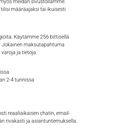
on myös meidän sivustollamme.
isi määräajaksi tai ikuisesti.
ioita. Käytämme 256-bittisellä
an. Jokainen maksutapahtuma
roja ja tietoja.
eissa
man 2-4 tunnissa
sti reaaliaikaisen chatin, email-
n rivakasti ja asiantuntemuk­sella.