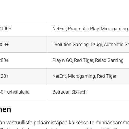
2100+
NetEnt, Pragmatic Play, Microgaming
350+
Evolution Gaming, Ezugi, Authentic 
280+
Play’n GO, Red Tiger, Relax Gaming
120+
NetEnt, Microgaming, Red Tiger
40+ urheilulajia
Betradar, SBTech
nen
 vastuullista pelaamistapaa kaikessa toiminnassamme. 