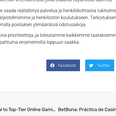
ee saada räätälöityä palvelua ja henkilökohtaisia tukito
järjestelmiimme ja henkilöstön koulutukseen. Tarkoitukse
alla poislukien ylimääräisiä odotusaikoja.
a prioriteetteja, ja toteutamme kaikkemme taataksemme, 
pahtuma ensimetreiltä loppuun saakka.
Facebook
Twitter
Winthere Casino: Your Portal to Top-Tier Online Gaming Superiority