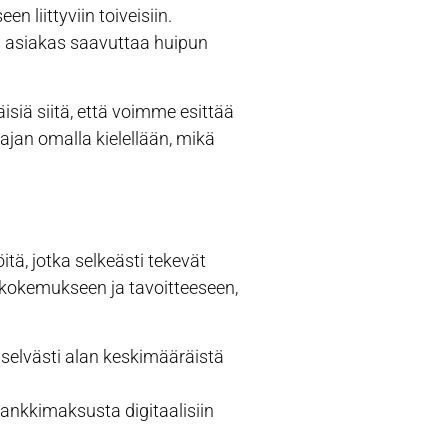
 liittyviin toiveisiin.
n asiakas saavuttaa huipun
siä siitä, että voimme esittää
ajan omalla kielellään, mikä
itä, jotka selkeästi tekevät
äjäkokemukseen ja tavoitteeseen,
selvästi alan keskimääräistä
nkkimaksusta digitaalisiin